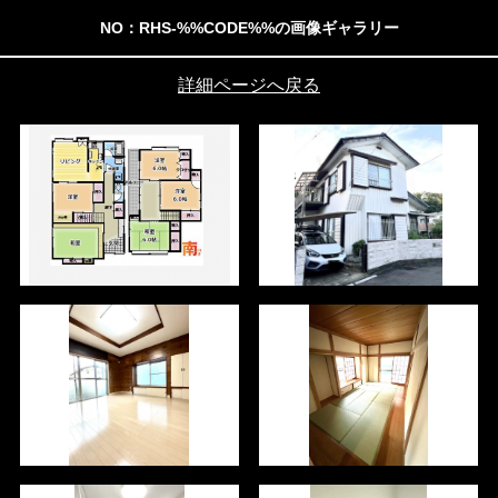
NO：RHS-%%CODE%%の画像ギャラリー
詳細ページへ戻る