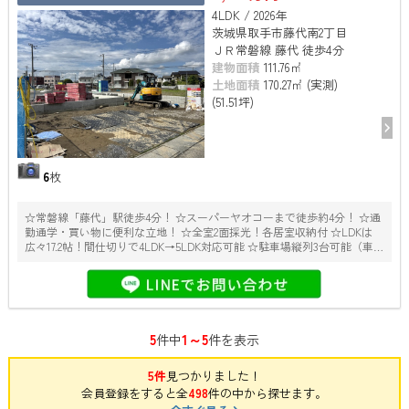
4LDK / 2026年
茨城県取手市藤代南2丁目
ＪＲ常磐線 藤代 徒歩4分
建物面積
111.76㎡
土地面積
170.27㎡ (実測)
(51.51坪)
6
枚
☆常磐線「藤代」駅徒歩4分！ ☆スーパーヤオコーまで徒歩約4分！ ☆通
勤通学・買い物に便利な立地！ ☆全室2面採光！各居室収納付 ☆LDKは
広々17.2帖！間仕切りで4LDK→5LDK対応可能 ☆駐車場縦列3台可能（車
種による）
5
1～5
件中
件を表示
5件
見つかりました！
会員登録をすると全
498
件の中から探せます。