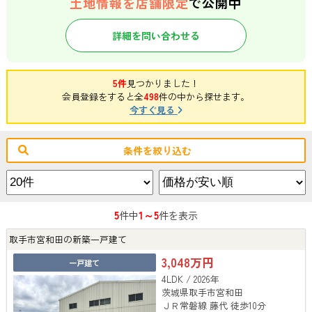
土地情報を店舗限定
で公開中
詳細を問い合わせる
5件
見つかりました！
会員登録をすると全
498
件の中から探せます。
今すぐ見る
条件を絞り込む
5
1～5
件中
件を表示
取手市宮和田の新築一戸建て
3,048万円
一戸建て
4LDK / 2026年
茨城県取手市宮和田
ＪＲ常磐線 藤代 徒歩10分