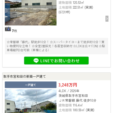
建物面積
120.53㎡
土地面積
222.51㎡ (実測)
(67.31坪)
7
枚
☆常磐線「藤代」駅徒歩10分！ ☆スーパータイヨーまで徒歩約10分！買
い物便利な立地！ ☆全室2面採光！各居室収納付 ☆LDKは広々17.2帖 ☆駐
車場縦列3台可能（車種による）
取手市宮和田の新築一戸建て
3,248万円
一戸建て
4LDK / 2026年
茨城県取手市宮和田
ＪＲ常磐線 藤代 徒歩10分
建物面積
116.4㎡
土地面積
180.59㎡ (実測)