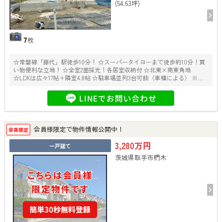
(54.63坪)
7
枚
☆常磐線「藤代」駅徒歩10分！ ☆スーパータイヨーまで徒歩約10分！買
い物便利な立地！ ☆全室2面採光！各居室収納付 ☆北東×南東角地
☆LDKは広々17帖＋隣室4.8帖 ☆駐車場並列3台可能（車種による） ※セ
ットバック部分は市へ寄付予定です
会員様限定で物件情報公開中！
会員限定
3,280万円
一戸建て
茨城県取手市椚木