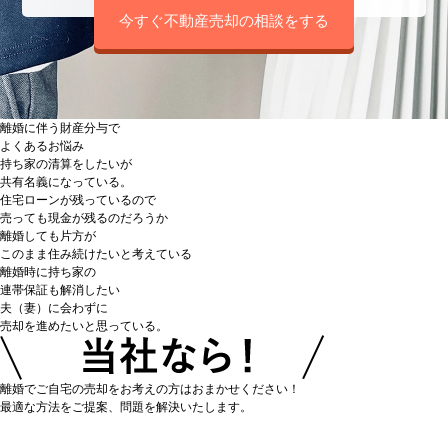
今すぐ不動産売却の相談をする
離婚に伴う財産分与で
よくあるお悩み
持ち家の清算をしたいが
共有名義になっている
。
住宅ローンが残っている
ので
売っても現金が残るのだろうか
離婚しても片方が
このまま住み続けたい
と考えている
離婚時に持ち家の
連帯保証も解消したい
夫（妻）に会わずに
売却を進めたいと思っている。
離婚でご自宅の売却をお考えの方はおまかせください！
最適な方法をご提案、問題を解決いたします。