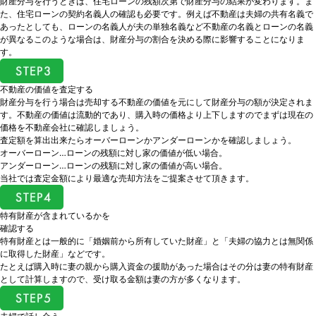
財産分与を行うときは、住宅ローンの残額次第で財産分与の結果が変わります。ま
た、住宅ローンの契約名義人の確認も必要です。例えば不動産は夫婦の共有名義で
あったとしても、ローンの名義人が夫の単独名義など不動産の名義とローンの名義
が異なるこのような場合は、財産分与の割合を決める際に影響することになりま
す。
不動産の価値を査定する
財産分与を行う場合は売却する不動産の価値を元にして財産分与の額が決定されま
す。不動産の価値は流動的であり、購入時の価格より上下しますのでまずは現在の
価格を不動産会社に確認しましょう。
査定額を算出出来たらオーバーローンかアンダーローンかを確認しましょう。
オーバーローン…ローンの残額に対し家の価値が低い場合。
アンダーローン…ローンの残額に対し家の価値が高い場合。
当社では査定金額により最適な売却方法をご提案させて頂きます。
特有財産が含まれているかを
確認する
特有財産とは一般的に「婚姻前から所有していた財産」と「夫婦の協力とは無関係
に取得した財産」などです。
たとえば購入時に妻の親から購入資金の援助があった場合はその分は妻の特有財産
として計算しますので、受け取る金額は妻の方が多くなります。