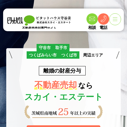
相談
電話
不動産売売却専門サイト
守谷市
取手市
つくばみらい市
つくば市
周辺エリア
離婚の財産分与
不動産売却
なら
スカイ・エステート