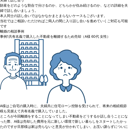
夫婦で話し合う
財産をどのような割合で分けるのか、どちらかが住み続けるのか、などの詳細を夫
婦で話し合いましょう。
本人同士の話し合いではなかなかまとまらないケースもございます。
当社ではご相談いただければご両人の間に入り話し合いを進めていくご対応も可能
です
離婚の相談事例
事例1
共有名義で購入した不動産を離婚するため売却
（A様 60代 女性）
A様はご自宅の購入時に、夫婦共に住宅ローン控除を受けられて、将来の相続税節
税も見据えて共有名義で購入していました。
ところが今回離婚をすることになってしまい不動産をどうするか話し合うことにな
った際、A様は売却した費用を元に新しい環境で新しい暮らしをスタートしたかっ
たのですが旦那様は家は売らないと意見が分かれてしまい、お互い譲らずについに