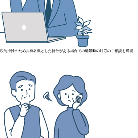
税制控除のため共有名義とした持分がある場合での離婚時の対応のご相談も可能。