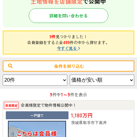
土地情報を店舗限定
で公開中
詳細を問い合わせる
9件
見つかりました！
会員登録をすると全
499
件の中から探せます。
今すぐ見る
条件を絞り込む
9
1～9
件中
件を表示
会員様限定で物件情報公開中！
会員限定
1,180万円
一戸建て
茨城県取手市下高井