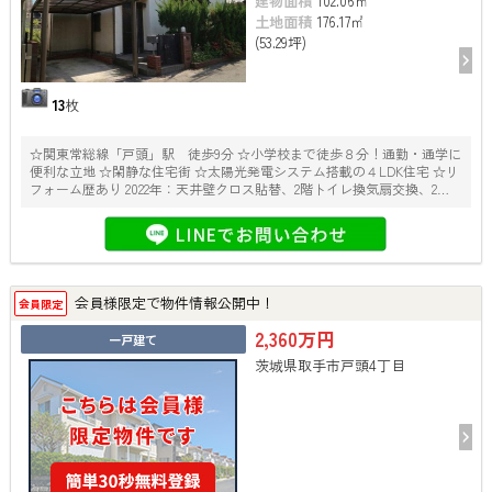
建物面積
102.06㎡
土地面積
176.17㎡
(53.29坪)
13
枚
☆関東常総線「戸頭」駅 徒歩9分 ☆小学校まで徒歩８分！通勤・通学に
便利な立地 ☆閑静な住宅街 ☆太陽光発電システム搭載の４LDK住宅 ☆リ
フォーム歴あり 2022年：天井壁クロス貼替、2階トイレ換気扇交換、2階
和室から洋室へ、網戸・襖貼替、LD間仕切り建具交換、カーテンレール
交換 実施時期不明キッチン、浴室、洗面化粧台、トイレ交換
会員様限定で物件情報公開中！
会員限定
2,360万円
一戸建て
茨城県取手市戸頭4丁目