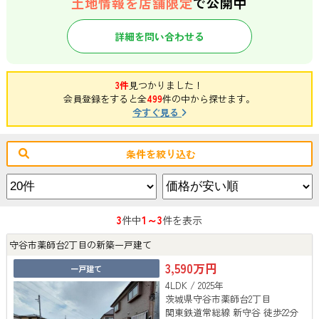
土地情報を店舗限定
で公開中
詳細を問い合わせる
3件
見つかりました！
会員登録をすると全
499
件の中から探せます。
今すぐ見る
条件を絞り込む
3
1～3
件中
件を表示
守谷市薬師台2丁目の新築一戸建て
3,590万円
一戸建て
4LDK / 2025年
茨城県守谷市薬師台2丁目
関東鉄道常総線 新守谷 徒歩22分