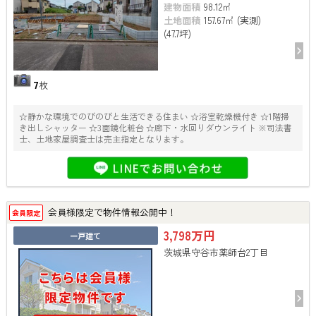
建物面積
98.12㎡
土地面積
157.67㎡ (実測)
(47.7坪)
7
枚
☆静かな環境でのびのびと生活できる住まい ☆浴室乾燥機付き ☆1階掃
き出しシャッター ☆3面鏡化粧台 ☆廊下・水回りダウンライト ※司法書
士、土地家屋調査士は売主指定となります。
会員様限定で物件情報公開中！
会員限定
3,798万円
一戸建て
茨城県守谷市薬師台2丁目