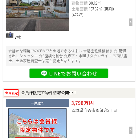
建物面積
98.12㎡
土地面積
157.67㎡ (実測)
(47.7坪)
7
枚
☆静かな環境でのびのびと生活できる住まい ☆浴室乾燥機付き ☆1階掃
き出しシャッター ☆3面鏡化粧台 ☆廊下・水回りダウンライト ※司法書
士、土地家屋調査士は売主指定となります。
会員様限定で物件情報公開中！
会員限定
3,798万円
一戸建て
茨城県守谷市薬師台2丁目