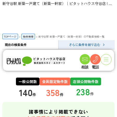
新守谷駅 新築一戸建て（新築一軒家）｜ピタットハウス守谷店 | スカイ・エステート
TOPページ
物件検索
新守谷駅 新築一戸建て（新築一軒家）の不動産情報一覧
現在の検索条件
さらに条件を絞り込む
新守谷駅 新築一戸建て（新築一軒家）の検索結果一覧
この条件で新着メールを登録
相談
電話
一般公開数
会員限定物件数
店頭公開物件数
140
358
件
件
諸事情により掲載できない