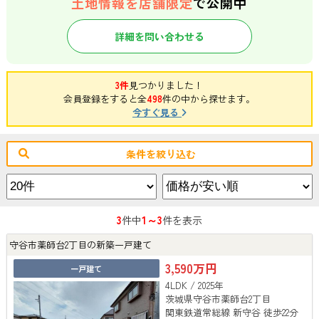
土地情報を店舗限定
で公開中
詳細を問い合わせる
3件
見つかりました！
会員登録をすると全
498
件の中から探せます。
今すぐ見る
条件を絞り込む
3
1～3
件中
件を表示
守谷市薬師台2丁目の新築一戸建て
3,590万円
一戸建て
4LDK / 2025年
茨城県守谷市薬師台2丁目
関東鉄道常総線 新守谷 徒歩22分