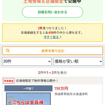
土地情報を店舗限定
で公開中
詳細を問い合わせる
2件
見つかりました！
会員登録をすると全
499
件の中から探せます。
今すぐ見る
条件を絞り込む
2
1～2
件中
件を表示
会員様限定で物件情報公開中！
会員限定
198万円
一戸建て
茨城県常総市水海道栄町