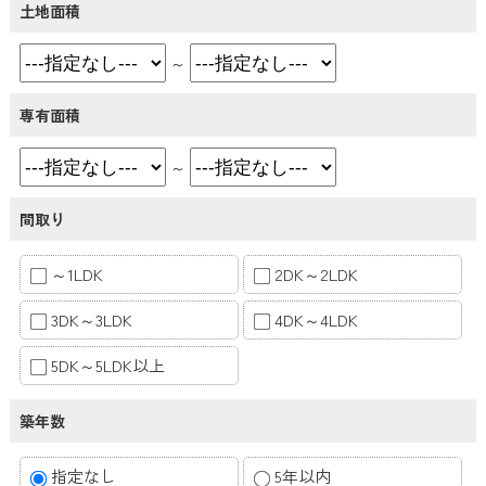
土地面積
～
専有面積
～
間取り
～1LDK
2DK～2LDK
3DK～3LDK
4DK～4LDK
5DK～5LDK以上
築年数
指定なし
5年以内