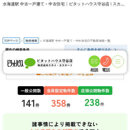
水海道駅 中古一戸建て・中古住宅｜ピタットハウス守谷店 | スカイ・エステート
TOPページ
物件検索
水海道駅 中古一戸建て・中古住宅の不動産情報一覧
現在の検索条件
さらに条件を絞り込む
水海道駅 中古一戸建て・中古住宅の検索結果一覧
相談
電話
この条件で新着メールを登録
一般公開数
会員限定物件数
店頭公開物件数
141
358
件
件
諸事情により掲載できない