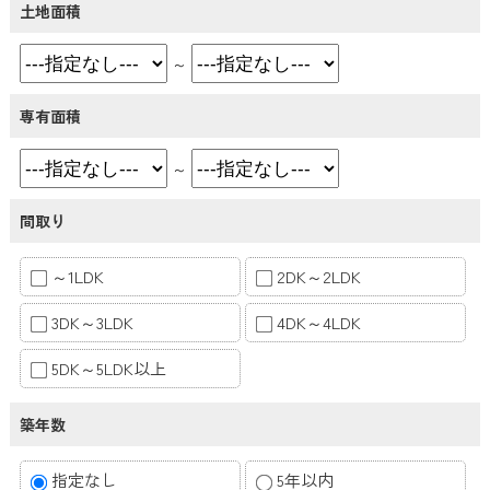
土地面積
～
専有面積
～
間取り
～1LDK
2DK～2LDK
3DK～3LDK
4DK～4LDK
5DK～5LDK以上
築年数
指定なし
5年以内