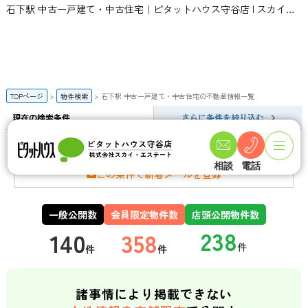
石下駅 中古一戸建て・中古住宅｜ピタットハウス守谷店 | スカイ・エステート
TOPページ
物件検索
石下駅 中古一戸建て・中古住宅の不動産情報一覧
現在の検索条件
さらに条件を絞り込む
石下駅 中古一戸建て・中古住宅の検索結果一覧
相談
電話
この条件で新着メールを登録
一般公開数
会員限定物件数
店頭公開物件数
140
358
件
件
諸事情により掲載できない