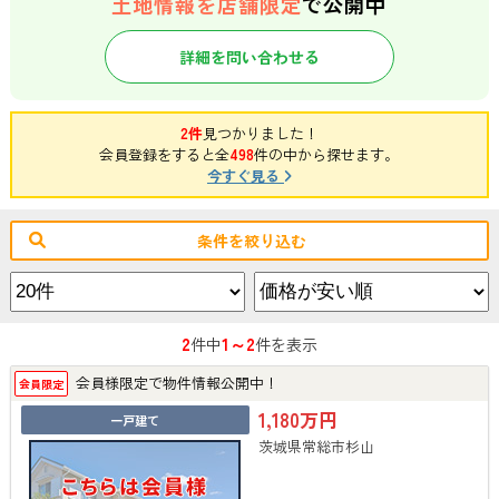
土地情報を店舗限定
で公開中
詳細を問い合わせる
2件
見つかりました！
会員登録をすると全
498
件の中から探せます。
今すぐ見る
条件を絞り込む
2
1～2
件中
件を表示
会員様限定で物件情報公開中！
会員限定
1,180万円
一戸建て
茨城県常総市杉山