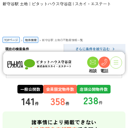
新守谷駅 土地｜ピタットハウス守谷店 | スカイ・エステート
TOPページ
物件検索
新守谷駅 土地の不動産情報一覧
現在の検索条件
さらに条件を絞り込む
新守谷駅 土地の検索結果一覧
相談
電話
この条件で新着メールを登録
一般公開数
会員限定物件数
店頭公開物件数
141
358
件
件
諸事情により掲載できない