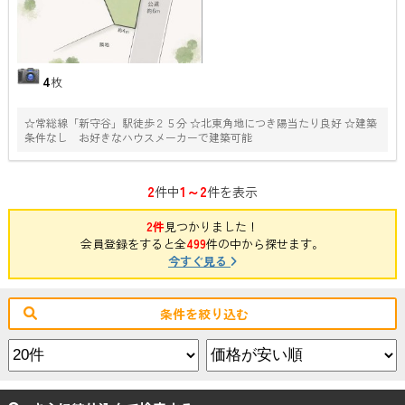
4
枚
☆常総線「新守谷」駅徒歩２５分 ☆北東角地につき陽当たり良好 ☆建築
条件なし お好きなハウスメーカーで建築可能
2
1～2
件中
件を表示
2件
見つかりました！
会員登録をすると全
499
件の中から探せます。
今すぐ見る
条件を絞り込む