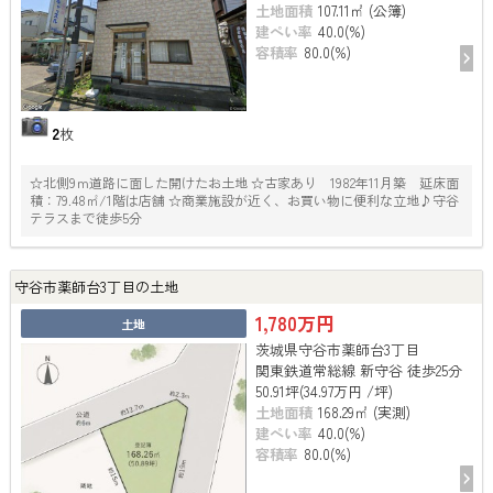
土地面積
107.11㎡ (公簿)
建ぺい率
40.0(%)
容積率
80.0(%)
2
枚
☆北側9ｍ道路に面した開けたお土地 ☆古家あり 1982年11月築 延床面
積：79.48㎡/1階は店舗 ☆商業施設が近く、お買い物に便利な立地♪守谷
テラスまで徒歩5分
守谷市薬師台3丁目の土地
1,780万円
土地
茨城県守谷市薬師台3丁目
関東鉄道常総線 新守谷 徒歩25分
50.91坪(34.97万円 /坪)
土地面積
168.29㎡ (実測)
建ぺい率
40.0(%)
容積率
80.0(%)