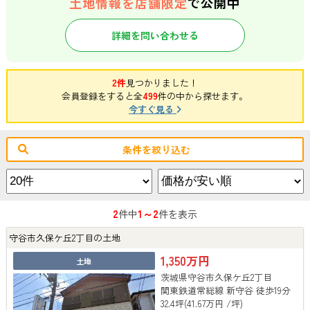
土地情報を店舗限定
で公開中
詳細を問い合わせる
2件
見つかりました！
会員登録をすると全
499
件の中から探せます。
今すぐ見る
条件を絞り込む
2
1～2
件中
件を表示
守谷市久保ケ丘2丁目の土地
1,350万円
土地
茨城県守谷市久保ケ丘2丁目
関東鉄道常総線 新守谷 徒歩19分
32.4坪(41.67万円 /坪)