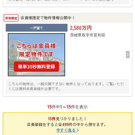
会員様限定で物件情報公開中！
会員限定
2,580万円
一戸建て
茨城県取手市宮和田
こちらの物件は、一般公開できない物件となっております。ご覧いただ
くには無料会員登録が必要です。
15
1～15
件中
件を表示
15件
見つかりました！
会員登録をすると全
499
件の中から探せます。
今すぐ見る