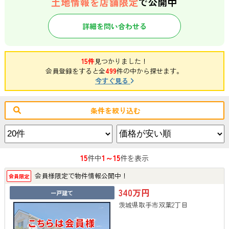
土地情報を店舗限定
で公開中
詳細を問い合わせる
15件
見つかりました！
会員登録をすると全
499
件の中から探せます。
今すぐ見る
条件を絞り込む
15
1～15
件中
件を表示
会員様限定で物件情報公開中！
会員限定
340万円
一戸建て
茨城県取手市双葉2丁目