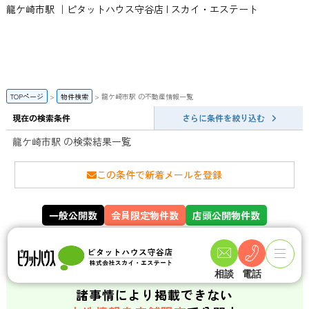
龍ケ崎市駅 ｜ピタットハウス守谷店 | スカイ・エステート
TOPページ
物件検索
龍ケ崎市駅 の不動産情報一覧
現在の検索条件
さらに条件を絞り込む
龍ケ崎市駅 の検索結果一覧
この条件で新着メールを登録
一般公開数
会員限定物件数
店頭公開物件数
141
358
件
件
相談
電話
諸事情により掲載できない