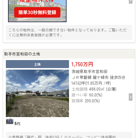
こちらの物件は、一般公開できない物件となっております。ご覧いただ
くには無料会員登録が必要です。
取手市宮和田の土地
1,750万円
土地
茨城県取手市宮和田
ＪＲ常磐線 龍ケ崎市 徒歩29分
147.62坪(11.85万円 /坪)
土地面積
488.00㎡ (公簿)
建ぺい率
60.0(%)
容積率
200.0(%)
5
枚
☆常磐線「藤代」駅 徒歩12分！ ☆スーパー、コンビニ徒歩圏内