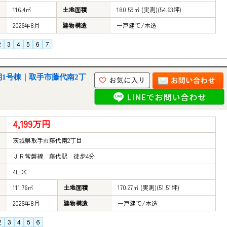
116.4㎡
土地面積
180.59㎡ (実測)(54.63坪)
2026年8月
建物構造
一戸建て/木造
3期1号棟｜取手市藤代南2丁
4,199万円
茨城県取手市藤代南2丁目
ＪＲ常磐線 藤代駅 徒歩4分
4LDK
111.76㎡
土地面積
170.27㎡ (実測)(51.51坪)
2026年8月
建物構造
一戸建て/木造