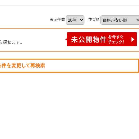
表示件数
並び順
ら探せます。