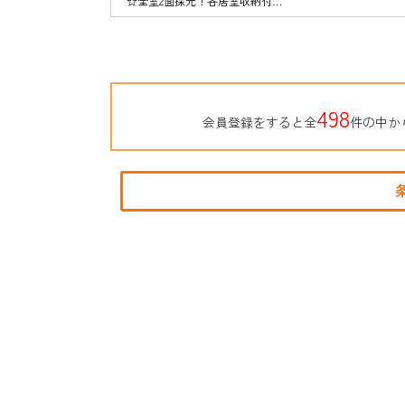
☆全室2面採光！各居室収納付
☆LDKは広々17.2帖！間仕切りで
4LDK→5LDK対応可能 ☆駐車場縦
列3台可能（車種による）
498
会員登録をすると全
件の中か