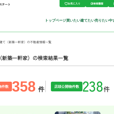
お気に入り
検索履歴
エステート
トップページ
買いたい
建てたい
売りたい
中
戸建て（新築一軒家）の不動産情報一覧
（新築一軒家）の検索結果一覧
358
物件数
店頭公開物件数
件