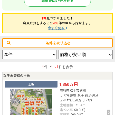
詳細を問い合わせる
1件
見つかりました！
会員登録をすると全
499
件の中から探せます。
今すぐ見る
条件を絞り込む
1
1～1
件中
件を表示
取手市青柳の土地
1,850万円
土地
茨城県取手市青柳
ＪＲ常磐線 取手 徒歩30分
52.44坪(35.28万円 /坪)
土地面積
173.34㎡
建ぺい率
60.0(%)
容積率
200.0(%)