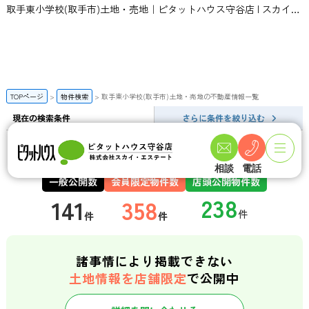
取手東小学校(取手市)土地・売地｜ピタットハウス守谷店 | スカイ・エステート
TOPページ
物件検索
取手東小学校(取手市)土地・売地の不動産情報一覧
現在の検索条件
さらに条件を絞り込む
取手東小学校(取手市)土地・売地の検索結果一覧
相談
電話
一般公開数
会員限定物件数
店頭公開物件数
141
358
件
件
諸事情により掲載できない
土地情報を店舗限定
で公開中