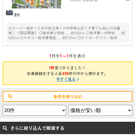
2
枚
☆スーパー徒歩１０分の好立地！小中学校も近く子育ても安心の分譲
地！ 《周辺環境》 〇取手東小学校……約1260ｍ 〇取手第一中学校……約
1200ｍ 〇ヤオコー取手青柳店……約1120ｍ 〇ケイヨーデイツー取手
店……約640ｍ
1
1～1
件中
件を表示
1件
見つかりました！
会員登録をすると全
499
件の中から探せます。
今すぐ見る
条件を絞り込む
さらに絞り込んで検索する