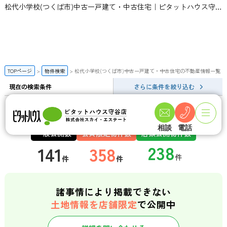
松代小学校(つくば市)中古一戸建て・中古住宅｜ピタットハウス守谷店 | スカイ・エステート
TOPページ
物件検索
松代小学校(つくば市)中古一戸建て・中古住宅の不動産情報一覧
現在の検索条件
さらに条件を絞り込む
松代小学校(つくば市)中古一戸建て・中古住宅の検索結果一覧
相談
電話
一般公開数
会員限定物件数
店頭公開物件数
141
358
件
件
諸事情により掲載できない
土地情報を店舗限定
で公開中