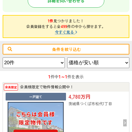
詳細を問い合わせる
1件
見つかりました！
会員登録をすると全
499
件の中から探せます。
今すぐ見る
条件を絞り込む
1
1～1
件中
件を表示
会員様限定で物件情報公開中！
会員限定
4,780万円
一戸建て
茨城県つくば市松代1丁目