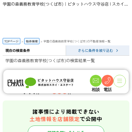
学園の森義務教育学校(つくば市)｜ピタットハウス守谷店 | スカイ・エステート
TOPページ
物件検索
学園の森義務教育学校(つくば市)の不動産情報一覧
現在の検索条件
さらに条件を絞り込む
学園の森義務教育学校(つくば市)の検索結果一覧
一般公開数
会員限定物件数
店頭公開物件数
141
358
相談
電話
件
件
諸事情により掲載できない
土地情報を店舗限定
で公開中