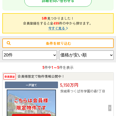
詳細を問い合わせる
5件
見つかりました！
会員登録をすると全
499
件の中から探せます。
今すぐ見る
条件を絞り込む
5
1～5
件中
件を表示
会員様限定で物件情報公開中！
会員限定
5,150万円
一戸建て
茨城県つくば市学園の森1丁目