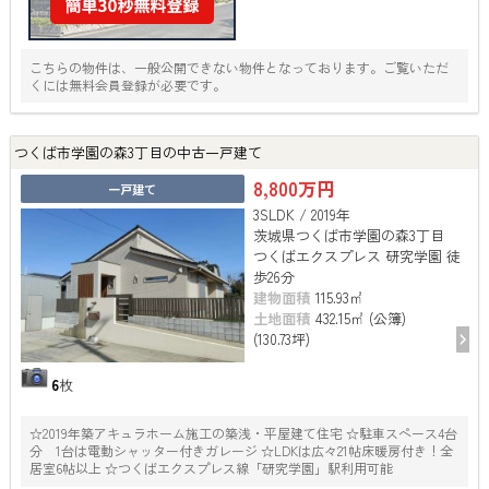
こちらの物件は、一般公開できない物件となっております。ご覧いただ
くには無料会員登録が必要です。
つくば市学園の森3丁目の中古一戸建て
8,800万円
一戸建て
3SLDK / 2019年
茨城県つくば市学園の森3丁目
つくばエクスプレス 研究学園 徒
歩26分
建物面積
115.93㎡
土地面積
432.15㎡ (公簿)
(130.73坪)
6
枚
☆2019年築アキュラホーム施工の築浅・平屋建て住宅 ☆駐車スペース4台
分 1台は電動シャッター付きガレージ ☆LDKは広々21帖床暖房付き！全
居室6帖以上 ☆つくばエクスプレス線「研究学園」駅利用可能