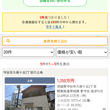
詳細を問い合わせる
5件
見つかりました！
会員登録をすると全
499
件の中から探せます。
今すぐ見る
条件を絞り込む
5
1～5
件中
件を表示
守谷市久保ケ丘2丁目の土地
1,350万円
土地
茨城県守谷市久保ケ丘2丁目
関東鉄道常総線 新守谷 徒歩19分
32.4坪(41.67万円 /坪)
土地面積
107.11㎡ (公簿)
建ぺい率
40.0(%)
容積率
80.0(%)