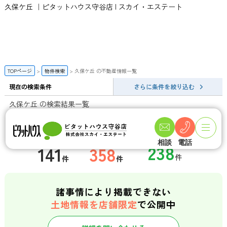
久保ケ丘 ｜ピタットハウス守谷店 | スカイ・エステート
TOPページ
物件検索
久保ケ丘 の不動産情報一覧
現在の検索条件
さらに条件を絞り込む
久保ケ丘 の検索結果一覧
一般公開数
会員限定物件数
店頭公開物件数
相談
電話
141
358
件
件
諸事情により掲載できない
土地情報を店舗限定
で公開中