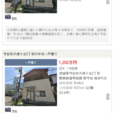
2
枚
☆北側9ｍ道路に面した開けたお土地 ☆古家あり 1982年11月築 延床面
積：79.48㎡/1階は店舗 ☆商業施設が近く、お買い物に便利な立地♪守谷
テラスまで徒歩5分
守谷市久保ケ丘2丁目の中古一戸建て
1,350万円
一戸建て
3DK / 1982年
茨城県守谷市久保ケ丘2丁目
関東鉄道常総線 新守谷 徒歩19分
建物面積
79.48㎡
土地面積
107.11㎡ (公簿)
(32.4坪)
7
枚