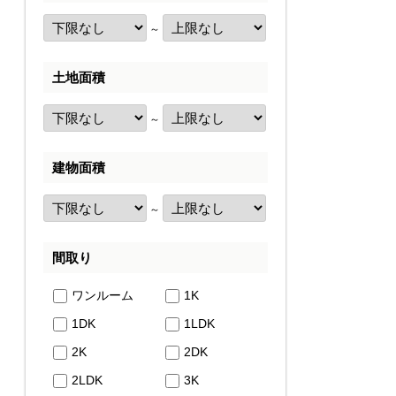
～
土地面積
～
建物面積
～
間取り
ワンルーム
1K
1DK
1LDK
2K
2DK
2LDK
3K