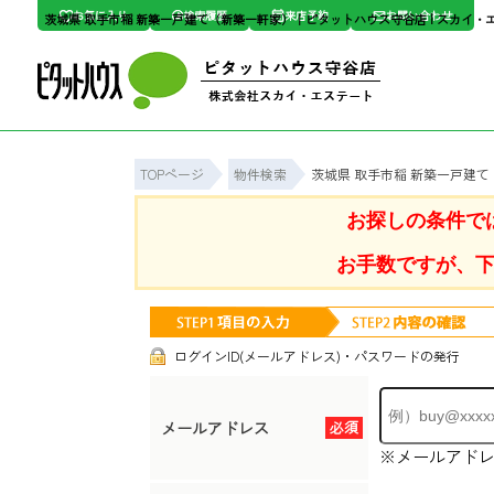
お気に入り
検索履歴
来店予約
お問い合わせ
茨城県 取手市稲 新築一戸建て（新築一軒家）｜ピタットハウス守谷店 | スカイ・
TOPページ
物件検索
茨城県 取手市稲 新築一戸建
お探しの条件で
お手数ですが、
ログインID(メールアドレス)・パスワードの発行
メールアドレス
必須
※メールアド