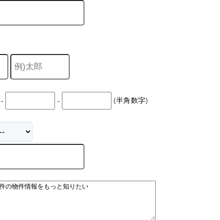
-
-
(半角数字)