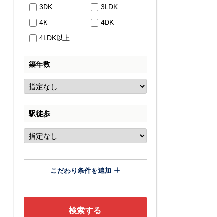
3DK
3LDK
4K
4DK
4LDK以上
築年数
駅徒歩
こだわり条件を追加