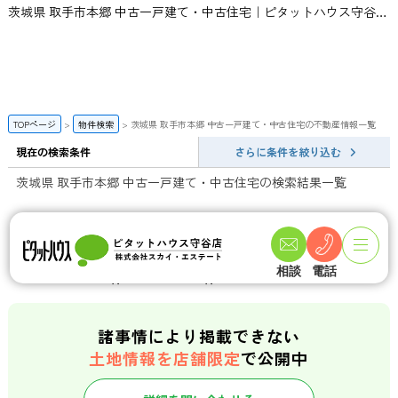
茨城県 取手市本郷 中古一戸建て・中古住宅｜ピタットハウス守谷店 | スカイ・エステート
TOPページ
物件検索
茨城県 取手市本郷 中古一戸建て・中古住宅の不動産情報一覧
現在の検索条件
さらに条件を絞り込む
茨城県 取手市本郷 中古一戸建て・中古住宅の検索結果一覧
一般公開数
会員限定物件数
店頭公開物件数
140
358
相談
電話
件
件
諸事情により掲載できない
土地情報を店舗限定
で公開中