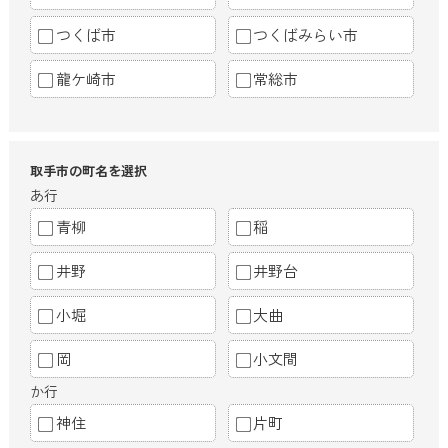
つくば市
つくばみらい市
龍ケ崎市
常総市
取手市の町名を選択
あ行
青柳
稲
井野
井野台
小堀
大曲
岡
小文間
か行
神住
片町