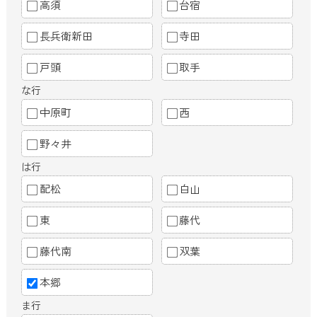
高須
台宿
長兵衛新田
寺田
戸頭
取手
な行
中原町
西
野々井
は行
配松
白山
東
藤代
藤代南
双葉
本郷
ま行