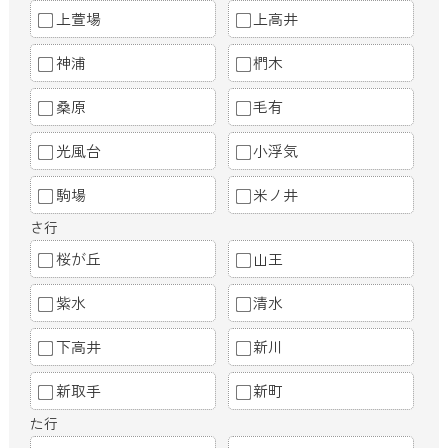
上萱場
上高井
神浦
椚木
桑原
毛有
光風台
小浮気
駒場
米ノ井
さ行
桜が丘
山王
紫水
清水
下高井
新川
新取手
新町
た行