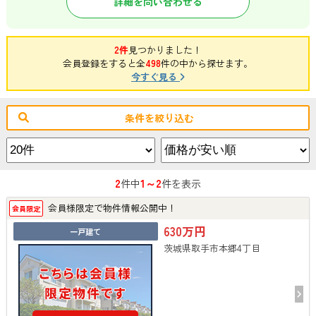
詳細を問い合わせる
2件
見つかりました！
会員登録をすると全
498
件の中から探せます。
今すぐ見る
条件を絞り込む
2
1～2
件中
件を表示
会員様限定で物件情報公開中！
会員限定
630万円
一戸建て
茨城県取手市本郷4丁目