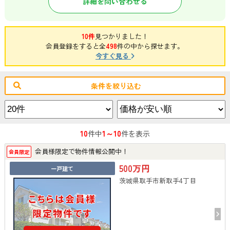
詳細を問い合わせる
10件
見つかりました！
会員登録をすると全
498
件の中から探せます。
今すぐ見る
条件を絞り込む
10
1～10
件中
件を表示
会員様限定で物件情報公開中！
会員限定
500万円
一戸建て
茨城県取手市新取手4丁目