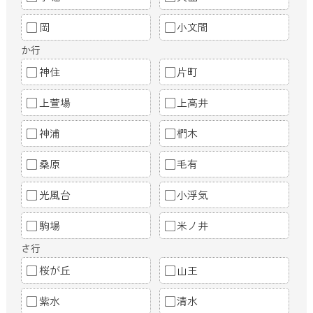
岡
小文間
か行
神住
片町
上萱場
上高井
神浦
椚木
桑原
毛有
光風台
小浮気
駒場
米ノ井
さ行
桜が丘
山王
紫水
清水