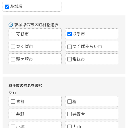
茨城県
茨城県の市区町村を選択
守谷市
取手市
つくば市
つくばみらい市
龍ケ崎市
常総市
取手市の町名を選択
あ行
青柳
稲
井野
井野台
小堀
大曲