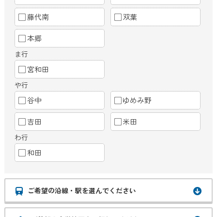
藤代南
双葉
本郷
ま行
宮和田
や行
谷中
ゆめみ野
吉田
米田
わ行
和田
ご希望の沿線・駅を選んでください