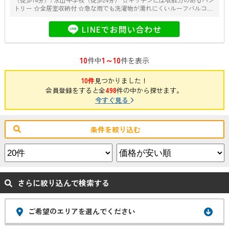
トリー ☆全居室収納付 ☆急な雨でも洗濯物が濡れにくいルーフバルコニ
ー ☆長期優良住宅☆耐震等級3取得☆地盤保証20年☆Me住宅2026補助金
対象物件
10
1～10
件中
件を表示
10件
見つかりました！
会員登録をすると全
498
件の中から探せます。
今すぐ見る
条件を絞り込む
さらに絞り込んで検索する
ご希望のエリアを選んでください