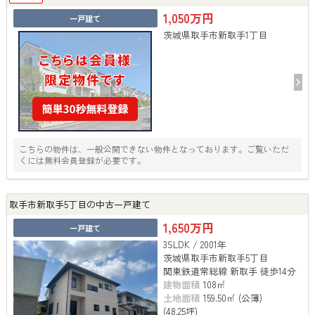
1,050万円
一戸建て
茨城県取手市新取手1丁目
こちらの物件は、一般公開できない物件となっております。ご覧いただ
くには無料会員登録が必要です。
取手市新取手5丁目の中古一戸建て
1,650万円
一戸建て
3SLDK / 2001年
茨城県取手市新取手5丁目
関東鉄道常総線 新取手 徒歩14分
建物面積
108㎡
土地面積
159.50㎡ (公簿)
(48.25坪)