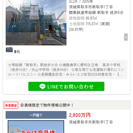
3LDK / 2026年
茨城県取手市新取手1丁目
関東鉄道常総線 新取手 徒歩8分
建物面積
99.87㎡
土地面積
115.07㎡ (実測)
(34.81坪)
9
枚
☆常総線「新取手」駅徒歩８分 ☆通勤通学に便利な立地 高井小学校
（徒歩10分）/永山中学校（徒歩24分） ☆急な雨でも洗濯物が濡れにくい
ルーフバルコニー ☆長期優良住宅・みらいエコ住宅2026対象住宅・【フ
ラット35】S金利Aプラン ☆耐震等級3・断熱等級6 ※延床面積にインナ
ーバルコニー部分及び玄関ポーチの一部約３．８２平米含む ※司法書士
は売主指定
会員様限定で物件情報公開中！
会員限定
2,800万円
一戸建て
茨城県取手市新取手1丁目