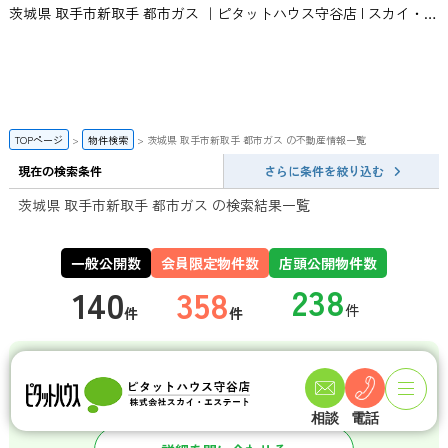
茨城県 取手市新取手 都市ガス ｜ピタットハウス守谷店 | スカイ・エステート
TOPページ
物件検索
茨城県 取手市新取手 都市ガス の不動産情報一覧
現在の検索条件
さらに条件を絞り込む
茨城県 取手市新取手 都市ガス の検索結果一覧
一般公開数
会員限定物件数
店頭公開物件数
140
358
件
件
諸事情により掲載できない
土地情報を店舗限定
で公開中
相談
電話