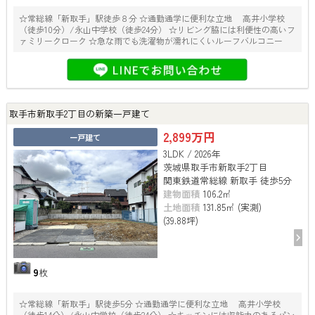
☆常総線「新取手」駅徒歩８分 ☆通勤通学に便利な立地 高井小学校
（徒歩10分）/永山中学校（徒歩24分） ☆リビング脇には利便性の高いフ
ァミリークローク ☆急な雨でも洗濯物が濡れにくいルーフバルコニー
取手市新取手2丁目の新築一戸建て
2,899万円
一戸建て
3LDK / 2026年
茨城県取手市新取手2丁目
関東鉄道常総線 新取手 徒歩5分
建物面積
106.2㎡
土地面積
131.85㎡ (実測)
(39.88坪)
9
枚
☆常総線「新取手」駅徒歩5分 ☆通勤通学に便利な立地 高井小学校
（徒歩14分）/永山中学校（徒歩24分） ☆キッチンには収能力のあるパン