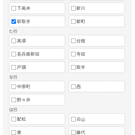
下高井
新川
新取手
新町
た行
高須
台宿
長兵衛新田
寺田
戸頭
取手
な行
中原町
西
野々井
は行
配松
白山
東
藤代