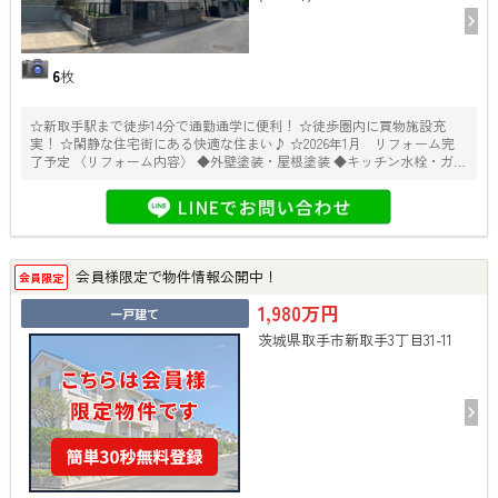
6
枚
☆新取手駅まで徒歩14分で通勤通学に便利！ ☆徒歩圏内に買物施設充
実！ ☆閑静な住宅街にある快適な住まい♪ ☆2026年1月 リフォーム完
了予定 〈リフォーム内容〉 ◆外壁塗装・屋根塗装 ◆キッチン水栓・ガス
コンロ交換 ◆浴室水栓交換 ◆２階洗面化粧台交換 ◆１階トイレ（温水洗
浄機能付便座）交換 ◆２階トイレ（普通便座）交換 ◆給湯器交換 ◆クロ
ス張替 ◆電気工事 ◆TV モニタ付きインターホン交換 ◆畳表替 ◆防蟻工
事 ◆ハウスクリーニング
会員様限定で物件情報公開中！
会員限定
1,980万円
一戸建て
茨城県取手市新取手3丁目31-11