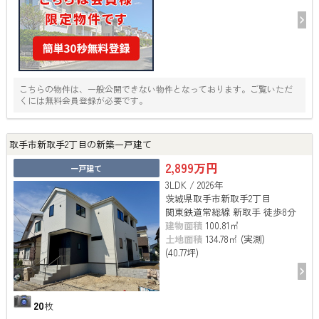
こちらの物件は、一般公開できない物件となっております。ご覧いただ
くには無料会員登録が必要です。
取手市新取手2丁目の新築一戸建て
2,899万円
一戸建て
3LDK / 2026年
茨城県取手市新取手2丁目
関東鉄道常総線 新取手 徒歩8分
建物面積
100.81㎡
土地面積
134.78㎡ (実測)
(40.77坪)
20
枚