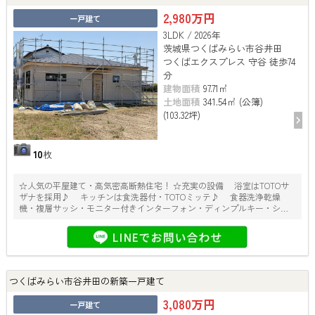
2,980万円
一戸建て
3LDK / 2026年
茨城県つくばみらい市谷井田
つくばエクスプレス 守谷 徒歩74
分
建物面積
97.71㎡
土地面積
341.54㎡ (公簿)
(103.32坪)
10
枚
☆人気の平屋建て・高気密高断熱住宅！ ☆充実の設備 浴室はTOTOサ
ザナを採用♪ キッチンは食洗器付・TOTOミッテ♪ 食器洗浄乾燥
機・複層サッシ・モニター付きインターフォン・ディンプルキー・シャ
ッター雨戸等
つくばみらい市谷井田の新築一戸建て
3,080万円
一戸建て