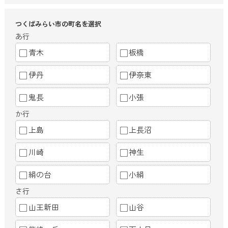
つくばみらい市の町名を選択
あ行
青木
板橋
伊丹
伊奈東
鬼長
小張
か行
上島
上長沼
川崎
神生
絹の台
小絹
さ行
山王新田
山谷