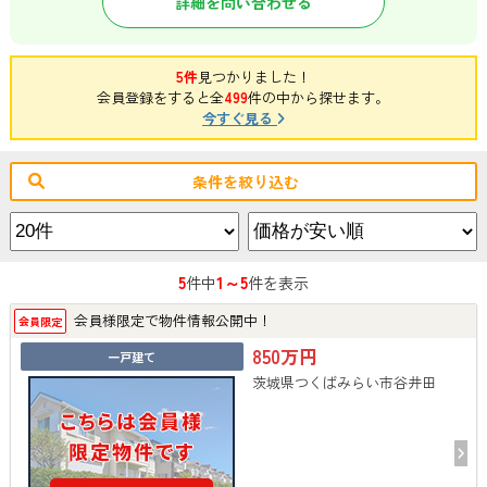
詳細を問い合わせる
5件
見つかりました！
会員登録をすると全
499
件の中から探せます。
今すぐ見る
条件を絞り込む
5
1～5
件中
件を表示
会員様限定で物件情報公開中！
会員限定
850万円
一戸建て
茨城県つくばみらい市谷井田