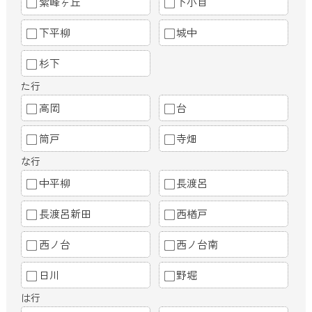
紫峰ヶ丘
下小目
下平柳
城中
杉下
た行
高岡
台
筒戸
寺畑
な行
中平柳
長渡呂
長渡呂新田
西楢戸
西ノ台
西ノ台南
日川
野堀
は行