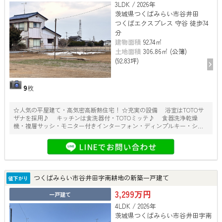
3LDK / 2026年
茨城県つくばみらい市谷井田
つくばエクスプレス 守谷 徒歩74
分
建物面積
92.74㎡
土地面積
306.86㎡ (公簿)
(92.83坪)
9
枚
☆人気の平屋建て・高気密高断熱住宅！ ☆充実の設備 浴室はTOTOサ
ザナを採用♪ キッチンは食洗器付・TOTOミッテ♪ 食器洗浄乾燥
機・複層サッシ・モニター付きインターフォン・ディンプルキー・シャ
ッター雨戸等
つくばみらい市谷井田字南耕地の新築一戸建て
値下がり
3,299万円
一戸建て
4LDK / 2026年
茨城県つくばみらい市谷井田字南