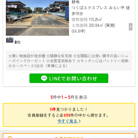
耕地
つくばエクスプレス みらい平 徒
歩78分
建物面積
115.29㎡
土地面積
220.84㎡ (実測)
(66.8坪)
8
枚
☆買い物施設が徒歩圏 ☆閑静な住宅街 ☆玄関脇には使い勝手の良いシュ
ーズインクローゼット ☆全居室収納あり ☆キッチンにはパントリー収納
☆カースペース3台分（車種による）
5
1～5
件中
件を表示
5件
見つかりました！
会員登録をすると全
499
件の中から探せます。
今すぐ見る