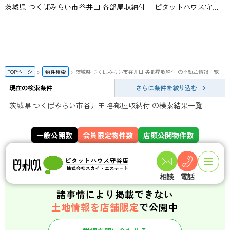
茨城県 つくばみらい市谷井田 各部屋収納付 ｜ピタットハウス守谷店 | スカイ・エステート
TOPページ
物件検索
茨城県 つくばみらい市谷井田 各部屋収納付 の不動産情報一覧
現在の検索条件
さらに条件を絞り込む
茨城県 つくばみらい市谷井田 各部屋収納付 の検索結果一覧
一般公開数
会員限定物件数
店頭公開物件数
141
358
件
件
相談
電話
諸事情により掲載できない
土地情報を店舗限定
で公開中