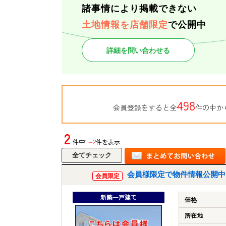
諸事情により掲載できない
土地情報を店舗限定
で公開中
詳細を問い合わせる
498
会員登録をすると全
件の中か
2
件中
1～2
件を表示
会員様限定で物件情報公開中
会員限定
新築一戸建て
価格
所在地