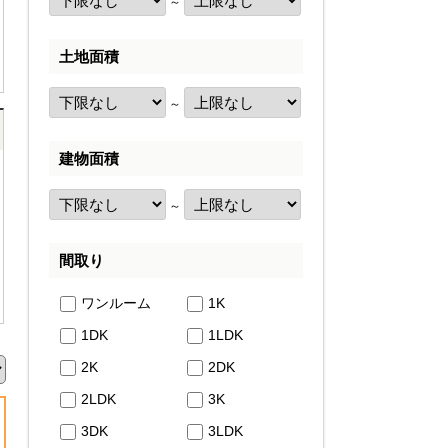
～
土地面積
～
建物面積
～
間取り
ワンルーム
1K
1DK
1LDK
2K
2DK
2LDK
3K
3DK
3LDK