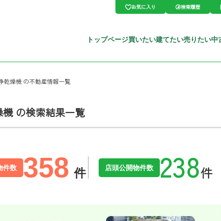
お気に入り
検索履歴
トップページ
買いたい
建てたい
売りたい
中
浄乾燥機 の不動産情報一覧
燥機 の検索結果一覧
358
物件数
店頭公開物件数
件