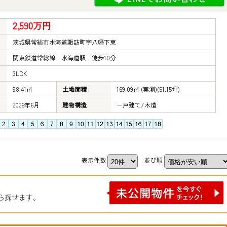
2,590万円
茨城県常総市水海道諏訪町字八幡下東
関東鉄道常総線 水海道駅 徒歩10分
3LDK
98.41㎡
土地面積
169.09㎡ (実測)(51.15坪)
2026年6月
建物構造
一戸建て/木造
表示件数
並び順
ら探せます。