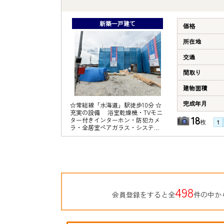
レブン水海道諏訪町店……約500ｍ
〇クスリのアオキ水海道諏訪店……
約450ｍ 〇水海道郵便局……約340
新築一戸建て
価格
ｍ
所在地
交通
間取り
建物面積
完成年月
☆常総線「水海道」駅徒歩10分 ☆
充実の設備 浴室乾燥機・TVモニ
18
ター付きインターホン・防犯カメ
枚
ラ・全居室ペアガラス・システム
キッチン等 ☆地震の揺れを吸収し
て軽減する制震装置「SAFE365」
採用 《周辺施設》 〇水海道小学
校……約1600ｍ 〇水海道中学
校……約1900ｍ 〇TAIRAYAファイ
ンズ淵頭店……約730ｍ 〇セブンイ
レブン水海道諏訪町店……約500ｍ
〇クスリのアオキ水海道諏訪店……
498
会員登録をすると全
件の中か
約450ｍ 〇水海道郵便局……約340
ｍ