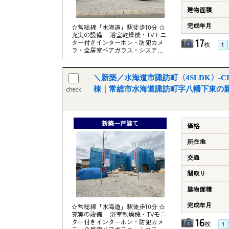
建物面積
完成年月
☆常総線「水海道」駅徒歩10分 ☆
充実の設備 浴室乾燥機・TVモニ
17
ター付きインターホン・防犯カメ
枚
ラ・全居室ペアガラス・システム
キッチン等 ☆地震の揺れを吸収し
て軽減する制震装置「SAFE365」
採用 《周辺施設》 〇水海道小学
＼新築／水海道市諏訪町〈4SLDK〉-CRA
校……約1600ｍ 〇水海道中学
校……約1900ｍ 〇TAIRAYAファイ
check
棟｜常総市水海道諏訪町字八幡下東の
ンズ淵頭店……約730ｍ 〇セブンイ
レブン水海道諏訪町店……約500ｍ
〇クスリのアオキ水海道諏訪店……
約450ｍ 〇水海道郵便局……約340
新築一戸建て
価格
ｍ
所在地
交通
間取り
建物面積
完成年月
☆常総線「水海道」駅徒歩10分 ☆
充実の設備 浴室乾燥機・TVモニ
16
ター付きインターホン・防犯カメ
枚