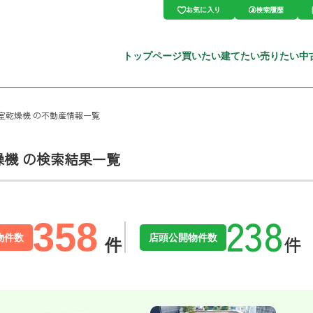
お気に入り
検索履歴
トップページ
買いたい
建てたい
売りたい
中
室乾燥機 の不動産情報一覧
燥機 の検索結果一覧
358
物件数
店頭公開物件数
件