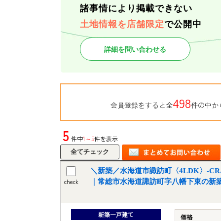
諸事情により掲載できない
土地情報を店舗限定
で公開中
詳細を問い合わせる
498
会員登録をすると全
件の中か
5
件中
1～5
件を表示
＼新築／水海道市諏訪町〈4LDK〉-CRAD
check
｜常総市水海道諏訪町字八幡下東の新
新築一戸建て
価格