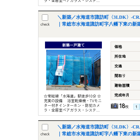
ラ・全居室ペアガラス・システム
キッチン等 ☆地震の揺れを吸収し
て軽減する制震装置「SAFE365」
採用 《周辺施設》 〇水海道小学
＼新築／水海道市諏訪町〈3LDK〉-CRAD
校……約1600ｍ 〇水海道中学
校……約1900ｍ 〇TAIRAYAファイ
check
｜常総市水海道諏訪町字八幡下東の新
ンズ淵頭店……約730ｍ 〇セブンイ
レブン水海道諏訪町店……約500ｍ
〇クスリのアオキ水海道諏訪店……
約450ｍ 〇水海道郵便局……約340
新築一戸建て
価格
ｍ
所在地
交通
間取り
建物面積
完成年月
☆常総線「水海道」駅徒歩10分 ☆
充実の設備 浴室乾燥機・TVモニ
18
ター付きインターホン・防犯カメ
枚
ラ・全居室ペアガラス・システム
キッチン等 ☆地震の揺れを吸収し
て軽減する制震装置「SAFE365」
採用 《周辺施設》 〇水海道小学
＼新築／水海道市諏訪町〈3LDK〉-CRAD
校……約1600ｍ 〇水海道中学
校……約1900ｍ 〇TAIRAYAファイ
check
｜常総市水海道諏訪町字八幡下東の新
ンズ淵頭店……約730ｍ 〇セブンイ