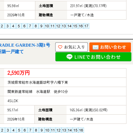
95.98㎡
土地面積
231.97㎡ (実測)(70.17坪)
2026年10月
建物構造
一戸建て/木造
DLE GARDEN-3期1号
新築一戸建て
2,590万円
茨城県常総市水海道諏訪町字八幡下東
関東鉄道常総線 水海道駅 徒歩10分
4SLDK
95.17㎡
土地面積
165.36㎡ (実測)(50.02坪)
2026年10月
建物構造
一戸建て/木造