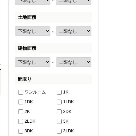
～
土地面積
～
建物面積
～
間取り
ワンルーム
1K
1DK
1LDK
2K
2DK
2LDK
3K
3DK
3LDK