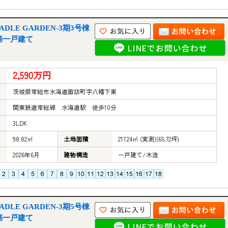
LE GARDEN-3期3号棟
築一戸建て
2,590万円
茨城県常総市水海道諏訪町字八幡下東
関東鉄道常総線 水海道駅 徒歩10分
3LDK
98.82㎡
土地面積
217.24㎡ (実測)(65.72坪)
2026年6月
建物構造
一戸建て/木造
LE GARDEN-3期5号棟
築一戸建て