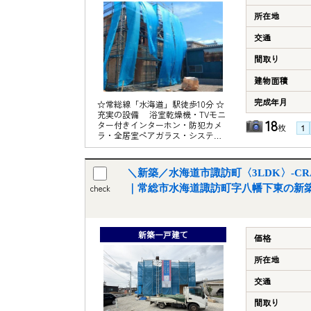
所在地
交通
間取り
建物面積
完成年月
☆常総線「水海道」駅徒歩10分 ☆
充実の設備 浴室乾燥機・TVモニ
18
ター付きインターホン・防犯カメ
枚
ラ・全居室ペアガラス・システム
キッチン等 ☆地震の揺れを吸収し
て軽減する制震装置「SAFE365」
採用 《周辺施設》 〇水海道小学
＼新築／水海道市諏訪町〈3LDK〉-CRAD
校……約1600ｍ 〇水海道中学
校……約1900ｍ 〇TAIRAYAファイ
check
｜常総市水海道諏訪町字八幡下東の新
ンズ淵頭店……約730ｍ 〇セブンイ
レブン水海道諏訪町店……約500ｍ
〇クスリのアオキ水海道諏訪店……
約450ｍ 〇水海道郵便局……約340
新築一戸建て
価格
ｍ
所在地
交通
間取り