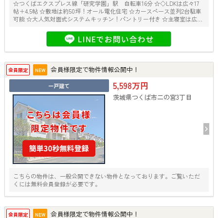
☆つくばエクスプレス線「研究学園」駅 自転車16分 ☆◇LDKは広々17
帖＋4.5帖 ☆敷地は約50坪！オール電化住宅 ☆カースペース並列2台駐車
可能 ☆大人気対面式システムキッチン！パントリー付き ☆主寝室は広々
10帖以上！WIC＆フリースペース付き ☆SIC付きでベビーカーやアウトド
ア用品もスッキリ収納！
会員様限定で物件情報公開中！
会員限定
NEW
5,598万円
一戸建て
茨城県つくば市二の宮3丁目
こちらの物件は、一般公開できない物件となっております。ご覧いただ
くには無料会員登録が必要です。
会員様限定で物件情報公開中！
会員限定
NEW