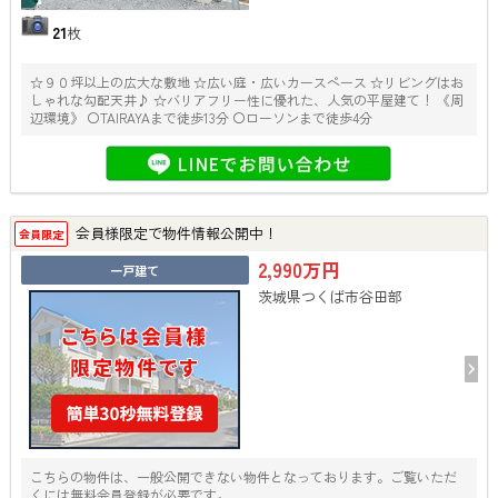
21
枚
☆９０坪以上の広大な敷地 ☆広い庭・広いカースペース ☆リビングはお
しゃれな勾配天井♪ ☆バリアフリー性に優れた、人気の平屋建て！ 《周
辺環境》 〇TAIRAYAまで徒歩13分 〇ローソンまで徒歩4分
会員様限定で物件情報公開中！
会員限定
2,990万円
一戸建て
茨城県つくば市谷田部
こちらの物件は、一般公開できない物件となっております。ご覧いただ
くには無料会員登録が必要です。