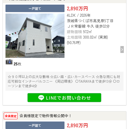
2,890万円
一戸建て
4LDK / 2026年
茨城県つくば市高見原5丁目
ＪＲ常磐線 牛久 徒歩32分
建物面積
97.2㎡
土地面積
300.02㎡ (実測)
(90.76坪)
25
枚
☆９０坪以上の広大な敷地 ☆広い庭・広いカースペース ☆急な雨にも対
応可能なインナーバルコニー 《周辺環境》 〇TAIRAYAまで徒歩13分 〇ロ
ーソンまで徒歩4分
会員様限定で物件情報公開中！
会員限定
2,890万円
一戸建て