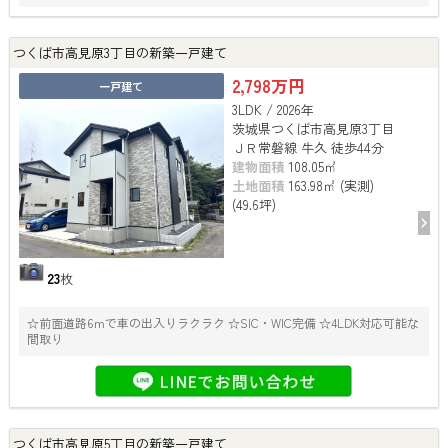
つくば市高見原3丁目の新築一戸建て
2,798万円
一戸建て
3LDK / 2026年
茨城県つくば市高見原3丁目
ＪＲ常磐線 牛久 徒歩44分
建物面積
108.05㎡
土地面積
163.98㎡ (実測)
(49.6坪)
23
枚
☆前面道路6ｍで車の出入りラクラク ☆SIC・WIC完備 ☆4LDK対応可能な
間取り
つくば市高見原5丁目の新築一戸建て