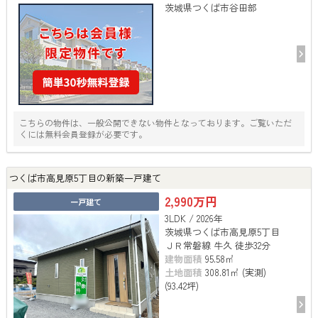
茨城県つくば市谷田部
こちらの物件は、一般公開できない物件となっております。ご覧いただ
くには無料会員登録が必要です。
つくば市高見原5丁目の新築一戸建て
2,990万円
一戸建て
3LDK / 2026年
茨城県つくば市高見原5丁目
ＪＲ常磐線 牛久 徒歩32分
建物面積
95.58㎡
土地面積
308.81㎡ (実測)
(93.42坪)