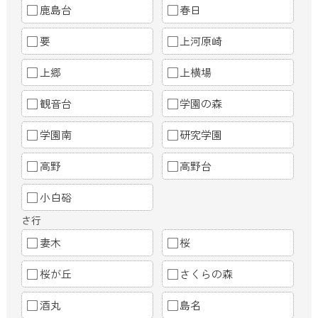
鹿島台
春日
要
上河原崎
上郷
上横場
観音台
学園の森
学園南
研究学園
高野
高野台
小白硲
さ行
妻木
桜
桜が丘
さくらの森
酒丸
島名