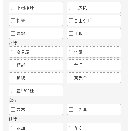
下河原崎
下広岡
松栄
自由ケ丘
陣場
千現
た行
高見原
竹園
館野
台町
筑穂
東光台
豊里の杜
な行
並木
二の宮
は行
花畑
花室