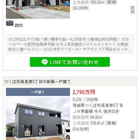
土地面積
185.38㎡ (実測)
(56.08坪)
22
枚
☆LDKは広々17.5帖！使い勝手の良い4LDK住宅 ☆敷地は約56坪超！ ☆カ
ースペース並列2台駐車可能 ☆大人気対面式システムキッチン！ ☆開放
的な２面バルコニー ☆SIC付きでベビーカーやアウトドア用品もスッキ
リ収納！
つくば市高見原5丁目の新築一戸建て
2,790万円
一戸建て
3LDK / 2026年
茨城県つくば市高見原5丁目
ＪＲ常磐線 牛久 徒歩32分
建物面積
98.82㎡
土地面積
378.81㎡ (実測)
(114.59坪)