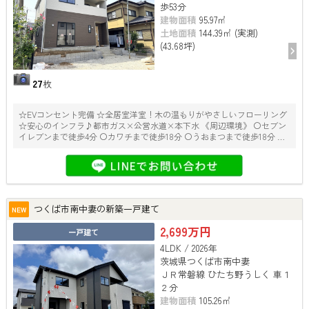
歩53分
建物面積
95.97㎡
土地面積
144.39㎡ (実測)
(43.68坪)
27
枚
☆EVコンセント完備 ☆全居室洋室！木の温もりがやさしいフローリング
☆安心のインフラ♪都市ガス×公営水道×本下水 《周辺環境》 〇セブン
イレブンまで徒歩4分 〇カワチまで徒歩18分 〇うおまつまで徒歩18分 ※
建物面積に別途ルーフバルコニー約５．６７平米有り
つくば市南中妻の新築一戸建て
NEW
2,699万円
一戸建て
4LDK / 2026年
茨城県つくば市南中妻
ＪＲ常磐線 ひたち野うしく 車１
２分
建物面積
105.26㎡