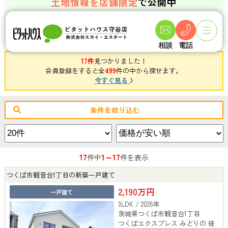
土地情報を店舗限定
で公開中
詳細を問い合わせる
相談
電話
17件
見つかりました！
会員登録をすると全
499
件の中から探せます。
今すぐ見る
条件を絞り込む
17
1～17
件中
件を表示
つくば市観音台1丁目の新築一戸建て
2,190万円
一戸建て
3LDK / 2026年
茨城県つくば市観音台1丁目
つくばエクスプレス みどりの 徒