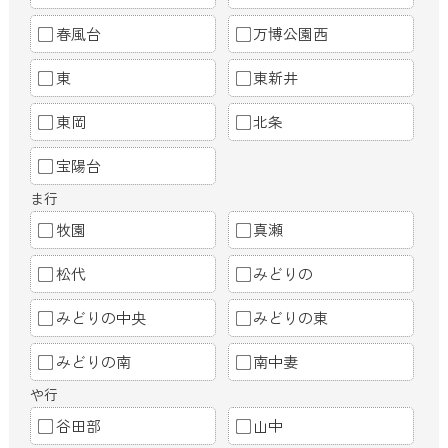
春風台
万博公園西
東
東新井
東岡
北条
宝陽台
ま行
牧園
真瀬
松代
みどりの
みどりの中央
みどりの東
みどりの南
南中妻
や行
谷田部
山中