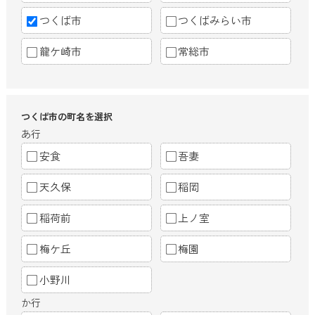
つくば市
つくばみらい市
龍ケ崎市
常総市
つくば市の町名を選択
あ行
安食
吾妻
天久保
稲岡
稲荷前
上ノ室
梅ケ丘
梅園
小野川
か行