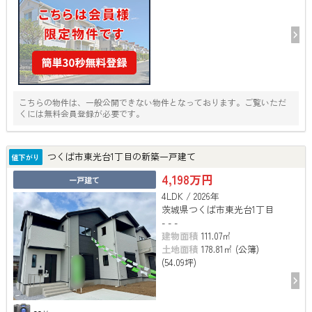
こちらの物件は、一般公開できない物件となっております。ご覧いただ
くには無料会員登録が必要です。
つくば市東光台1丁目の新築一戸建て
値下がり
4,198万円
一戸建て
4LDK / 2026年
茨城県つくば市東光台1丁目
- - -
建物面積
111.07㎡
土地面積
178.81㎡ (公簿)
(54.09坪)