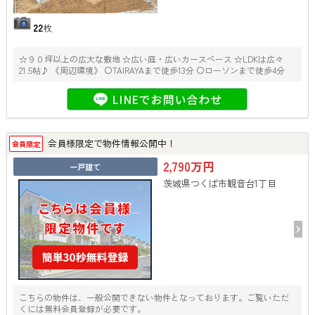
22
枚
☆９０坪以上の広大な敷地 ☆広い庭・広いカースペース ☆LDKは広々
21.5帖♪ 《周辺環境》 〇TAIRAYAまで徒歩13分 〇ローソンまで徒歩4分
会員様限定で物件情報公開中！
会員限定
2,790万円
一戸建て
茨城県つくば市観音台1丁目
こちらの物件は、一般公開できない物件となっております。ご覧いただ
くには無料会員登録が必要です。