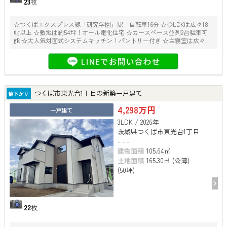
23
枚
☆つくばエクスプレス線「研究学園」駅 自転車16分 ☆◇LDKは広々18
帖以上 ☆敷地は約54坪！オール電化住宅 ☆カースペース並列2台駐車可
能 ☆大人気対面式システムキッチン！パントリー付き ☆主寝室は広々10
帖以上！WIC＆フリースペース付き ☆SIC付きでベビーカーやアウトドア
用品もスッキリ収納！
つくば市東光台1丁目の新築一戸建て
値下がり
4,298万円
一戸建て
3LDK / 2026年
茨城県つくば市東光台1丁目
- - -
建物面積
105.64㎡
土地面積
165.30㎡ (公簿)
(50坪)
22
枚