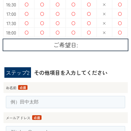
16:30
○
○
○
○
○
×
○
17:00
○
○
○
○
○
×
○
17:30
○
○
○
○
○
×
○
18:00
○
○
○
○
○
×
○
ご希望日:
ステップ2
その他項目を入力してください
お名前
必須
メールアドレス
必須