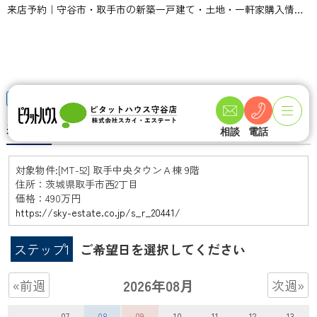
来店予約｜守谷市・取手市の新築一戸建て・土地・一軒家購入情報ならピタットハウス守谷店 スカイ・エステート
TOPページ
来店予約
来店予約
相談
電話
対象物件:
[MT-52] 取手中央タウンＡ棟 9階
住所：茨城県取手市西2丁目
価格：490万円
https://sky-estate.co.jp/s_r_20441/
ステップ1
ご希望日を選択してください
2026年08月
«前週
次週»
07
08
09
10
11
12
13