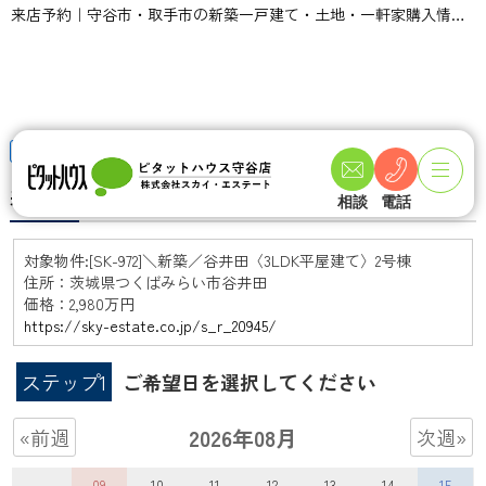
来店予約｜守谷市・取手市の新築一戸建て・土地・一軒家購入情報ならピタットハウス守谷店 スカイ・エステート
TOPページ
来店予約
来店予約
相談
電話
対象物件:
[SK-972]＼新築／谷井田〈3LDK平屋建て〉2号棟
住所：茨城県つくばみらい市谷井田
価格：2,980万円
https://sky-estate.co.jp/s_r_20945/
ステップ1
ご希望日を選択してください
2026年08月
«前週
次週»
09
10
11
12
13
14
15