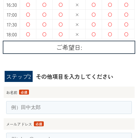
16:30
○
○
○
×
○
○
○
17:00
○
○
○
×
○
○
○
17:30
○
○
○
×
○
○
○
18:00
○
○
○
×
○
○
○
ご希望日:
ステップ2
その他項目を入力してください
お名前
必須
メールアドレス
必須