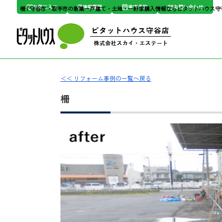
お気に入り
検索履歴
来店予約
お問い合わせ
柵 | 守谷市・取手市の新築一戸建て・土地・一軒家購入情報ならピタットハウス
＜＜ リフォーム事例の一覧へ戻る
柵