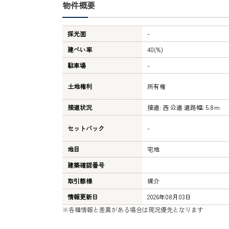
物件概要
採光面
-
建ぺい率
40(%)
駐車場
-
土地権利
所有権
接道状況
接道: 西 公道 道路幅: 5.8ｍ
セットバック
-
地目
宅地
建築確認番号
取引態様
媒介
情報更新日
2026年08月03日
※各種情報と差異がある場合は現況優先となります