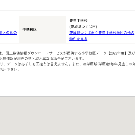
豊里中学校
(茨城県つくば市)
中学校区
学区の他の
茨城県つくば市立豊里中学校学区の他の
物件を見る
は、国土数値情報ダウンロードサービスが提供する小学校区データ【2023年度】及
、記載情報が現在の学区域と異なる場合がございます。
り、データは必ずしも正確とは言えません。また、通学区域(学区)は毎年見直しの
活用下さい。