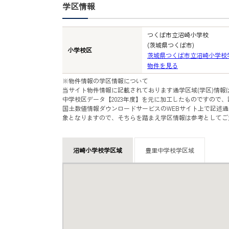
学区情報
つくば市立沼崎小学校
(茨城県つくば市)
小学校区
茨城県つくば市立沼崎小学校
物件を見る
※物件情報の学区情報について
当サイト物件情報に記載されております通学区域(学区)情報
中学校区データ【2023年度】を元に加工したものですので
国土数値情報ダウンロードサービスのWEBサイト上で記述通
象となりますので、そちらを踏まえ学区情報は参考としてご
沼崎小学校学区域
豊里中学校学区域