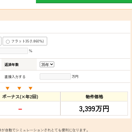
フラット35 (1.860％)
％
返済年数
万円
直接入力する
ボーナス(×年2回)
物件価格
－
3,399万円
件が自動でシミュレーションされとても便利になります。