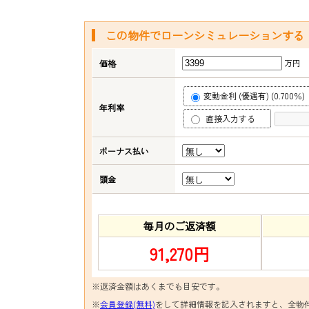
この物件でローンシミュレーションする
万円
価格
変動金利 (優遇有) (0.700％)
年利率
直接入力する
ボーナス払い
頭金
毎月のご返済額
91,270円
※返済金額はあくまでも目安です。
※
会員登録(無料)
をして詳細情報を記入されますと、全物