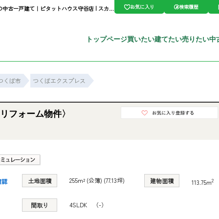
お気に入り
検索履歴
東光台2丁目〈3SLDK・リフォーム物件〉2004.3 茨城県つくば市東光台2丁目｜3,399万円の中古一戸建て｜ピタットハウス守谷店 | スカイ・エステート
トップページ
買いたい
建てたい
売りたい
中
つくば市
つくばエクスプレス
・リフォーム物件〉
255m² (公簿) (77.13坪)
土地面積
建物面積
2
確認
113.75m
4SLDK （-）
間取り