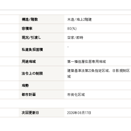
構造/階数
木造/
地上2階建
容積率
80(%)
現況/引渡し
空家/即時
-
私道負担面積
用途地域
第一種低層住居専用地域
建築基準法第22条指定区域、日影規制区
法令上の制限
域
地勢
都市計画
市街化区域
次回更新日
2026年08月17日