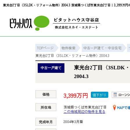
TOPページ
物件検索
中古一戸建て・中古住宅
東光台2丁目〈3SLDK・リフォーム物件〉2004.3
東光台2丁目〈3SLDK
中古一戸建て
2004.3
3,399万円
価格
値下がり
茨城県つくば市東光台2丁目
所在地
MAPで
この地域周辺の物件を見る
2004年3月築
完成年月