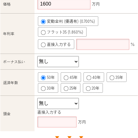
万円
価格
変動金利 (優遇有) (0.700％)
フラット35 (1.860％)
年利率
直接入力する
％
ボーナス払い
50年
45年
40年
35年
返済年数
30年
25年
20年
直接入力する
頭金
万円