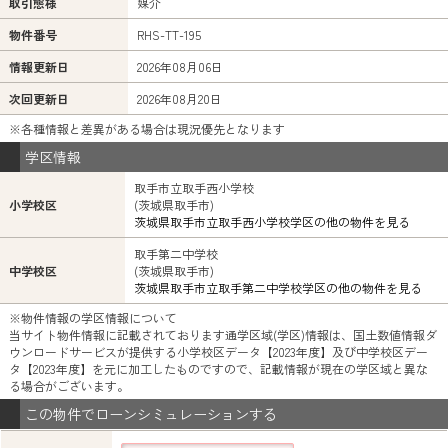
取引態様
媒介
物件番号
RHS-TT-195
情報更新日
2026年08月06日
次回更新日
2026年08月20日
※各種情報と差異がある場合は現況優先となります
学区情報
取手市立取手西小学校
小学校区
(茨城県取手市)
茨城県取手市立取手西小学校学区の他の物件を見る
取手第二中学校
中学校区
(茨城県取手市)
茨城県取手市立取手第二中学校学区の他の物件を見る
※物件情報の学区情報について
当サイト物件情報に記載されております通学区域(学区)情報は、国土数値情報ダ
ウンロードサービスが提供する小学校区データ【2023年度】及び中学校区デー
タ【2023年度】を元に加工したものですので、記載情報が現在の学区域と異な
る場合がございます。
この物件でローンシミュレーションする