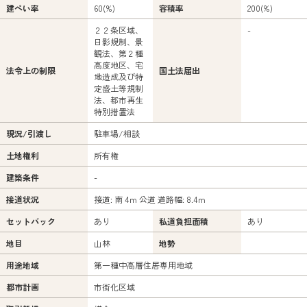
建ぺい率
60(%)
容積率
200(%)
２２条区域、
-
日影規制、景
観法、第２種
高度地区、宅
法令上の制限
国土法届出
地造成及び特
定盛土等規制
法、都市再生
特別措置法
現況/引渡し
駐車場/相談
土地権利
所有権
建築条件
-
接道状況
接道: 南 4ｍ 公道 道路幅: 8.4ｍ
セットバック
あり
私道負担面積
あり
地目
山林
地勢
用途地域
第一種中高層住居専用地域
都市計画
市街化区域