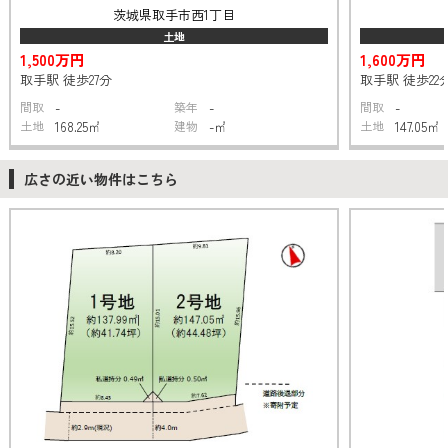
茨城県取手市西1丁目
土地
1,500万円
1,600万円
取手駅 徒歩27分
取手駅 徒歩22
間取
-
築年
-
間取
-
土地
168.25㎡
建物
-㎡
土地
147.05㎡
広さの近い物件はこちら