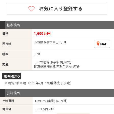
基本情報
1,600万円
価格
茨城県取手市白山8丁目
MAP
所在地
種類
土地
ＪＲ常磐線 取手駅 徒歩22分
交通
関東鉄道常総線 西取手駅 徒歩7分
物件MEMO
※現況/駐車場（2026年7月下旬解体完了予定）
詳細情報
土地面積
137.99m² (実測) (41.74坪)
坪単価
38.33万円 /坪