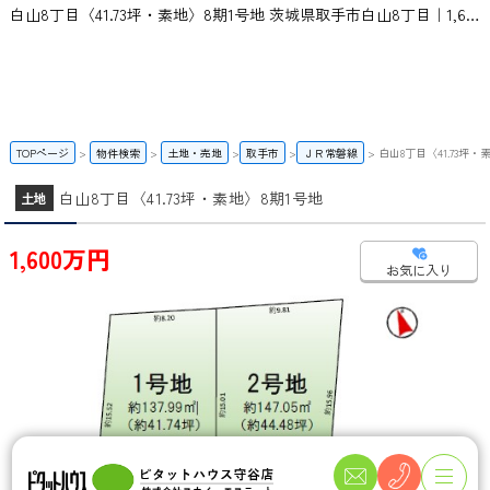
白山8丁目〈41.73坪・素地〉8期1号地 茨城県取手市白山8丁目｜1,600万円の土地｜ピタットハウス守谷店 | スカイ・エステート
TOPページ
物件検索
土地・売地
取手市
ＪＲ常磐線
白山8丁目〈41.73坪・
白山8丁目〈41.73坪・素地〉8期1号地
土地
1,600万円
お気に入り