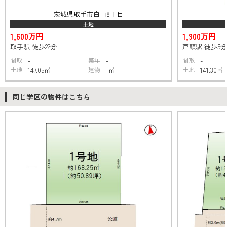
茨城県取手市白山8丁目
土地
1,600万円
1,900万円
取手駅 徒歩22分
戸頭駅 徒歩5分
間取
-
築年
-
間取
-
土地
147.05㎡
建物
-㎡
土地
141.30㎡
同じ学区の物件はこちら