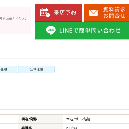
号をお伝えください
浄化槽
公営水道
構造/階数
木造/
地上2階建
容積率
200(%)