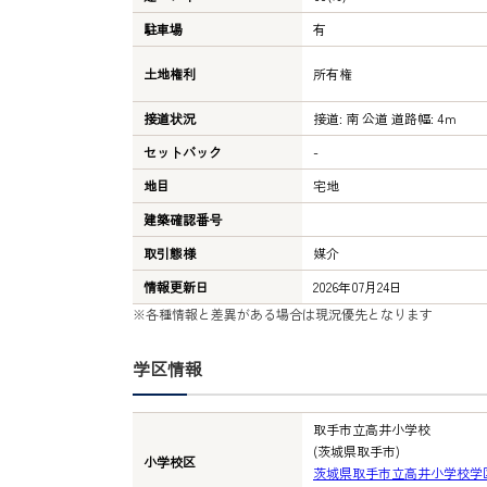
駐車場
有
土地権利
所有権
接道状況
接道: 南 公道 道路幅: 4ｍ
セットバック
-
地目
宅地
建築確認番号
取引態様
媒介
情報更新日
2026年07月24日
※各種情報と差異がある場合は現況優先となります
学区情報
取手市立高井小学校
(茨城県取手市)
小学校区
茨城県取手市立高井小学校学