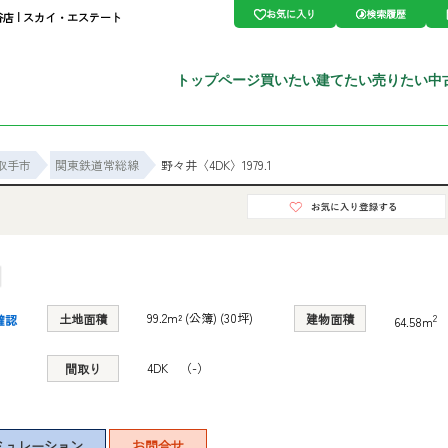
お気に入り
検索履歴
谷店 | スカイ・エステート
トップページ
買いたい
建てたい
売りたい
中
取手市
関東鉄道常総線
野々井〈4DK〉1979.1
99.2m² (公簿) (30坪)
土地面積
建物面積
2
確認
64.58m
4DK （-）
間取り
ミュレーション
お問合せ