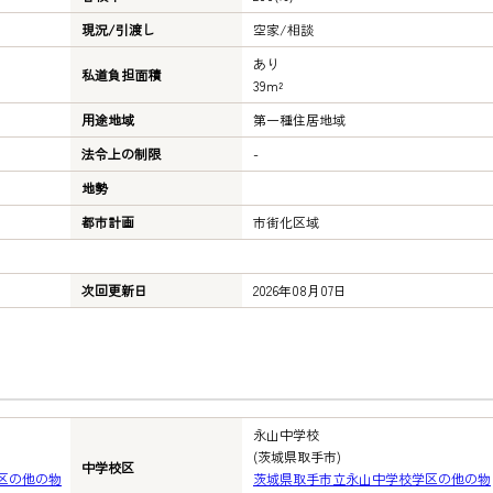
現況/引渡し
空家/相談
あり
私道負担面積
39m²
用途地域
第一種住居地域
法令上の制限
-
地勢
都市計画
市街化区域
次回更新日
2026年08月07日
永山中学校
(茨城県取手市)
中学校区
区の他の物
茨城県取手市立永山中学校学区の他の物