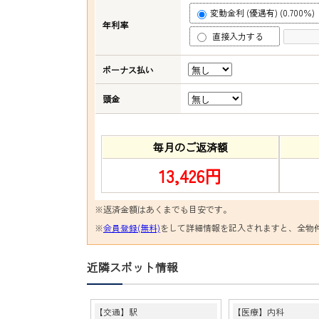
変動金利 (優遇有) (0.700％)
年利率
直接入力する
ボーナス払い
頭金
毎月のご返済額
13,426円
※返済金額はあくまでも目安です。
※
会員登録(無料)
をして詳細情報を記入されますと、全物
近隣スポット情報
【交通】駅
【医療】内科