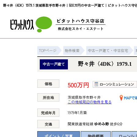
野々井〈4DK〉1979.1 茨城県取手市野々井｜500万円の中古一戸建て｜ピタットハウス守
TOPページ
物件検索
中古一戸建て・中古住宅
野々井〈4DK〉1979.1
中古一戸建て
500万円
価格
茨城県取手市野々井
所在地
MAPで
この地域周辺の物件を見る
1979年1月築
完成年月
関東鉄道常総線
ゆめみ野
徒歩6分
交通
ポイント / 写真
物件概要
ローンシ