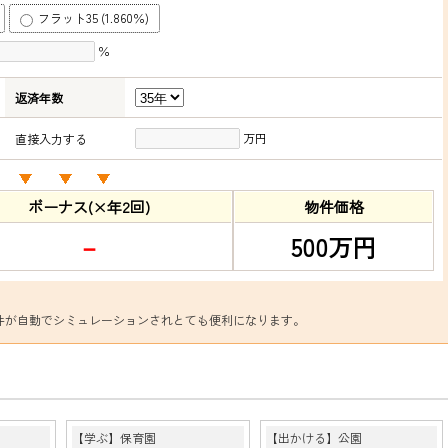
フラット35 (1.860％)
％
返済年数
万円
直接入力する
ボーナス(×年2回)
物件価格
－
500万円
件が自動でシミュレーションされとても便利になります。
【学ぶ】保育園
【出かける】公園