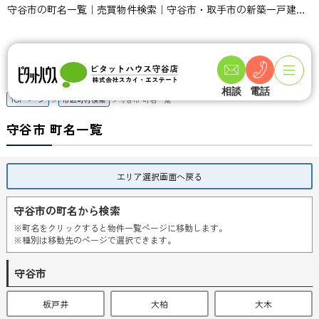
守谷市の町名一覧｜売買物件検索｜守谷市・取手市の新築一戸建て・土地・一軒家購入情報ならピタットハウス守谷店 スカイ・エステート
相談
電話
TOPページ
市区町村検索
守谷市 町名一覧
守谷市 町名一覧
エリア選択画面へ戻る
守谷市の町名から検索
※町名をクリックすると物件一覧ページに移動します。
※種別は移動先のページで選択できます。
守谷市
板戸井
大柏
大木