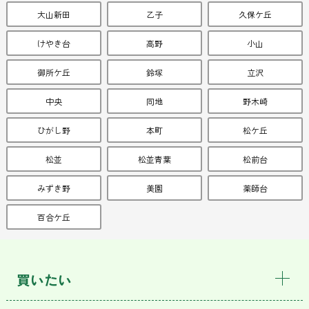
大山新田
乙子
久保ケ丘
けやき台
高野
小山
御所ケ丘
鈴塚
立沢
中央
同地
野木崎
ひがし野
本町
松ケ丘
松並
松並青葉
松前台
みずき野
美園
薬師台
百合ケ丘
買いたい