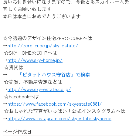
長いお付き合いになりますので、今後ともスカイホームを
宜しくお願い致します
本日は本当におめでとうございます
☆今話題のデザイン住宅ZERO-CUBEへは
→
http://zero-cube.jp/sky-estate/
☆SKY HOME公式HPへは
→
http://www.sky-home.jp/
☆賃貸は
→
『ピタットハウス守谷店』で検索
☆売買、不動産査定などは
→
http://www.sky-estate.co.jp/
☆Facebookへは
→
https://www.facebook.com/skyestate0881/
☆おしゃれな写真がいっぱい！公式インスタグラムへは
→
https://www.instagram.com/skyestate.skyhome
ページ作成日