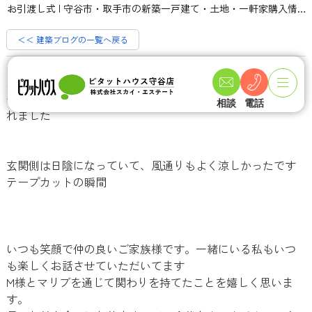
お引渡し式 | 守谷市・取手市の新築一戸建て・土地・一軒家購入情報ならピタットハウス守谷店 スカイ・エステート
＜＜ 建築ブログの一覧へ戻る
こんにちは！広報・インテリアデザイナーの高野です
災害級の猛暑とニュースで言われていますが・・
そんな中、本日はゼロキューブマリブのお引渡し式が行わ
相談
電話
れました
玄関側は日陰になっていて、風通りもよく涼しかったです
テープカットの瞬間
いつも笑顔で仲の良いご家族様です。一緒にいる私もいつ
も楽しくお話させていただいてます
M様とマリブを通じて関わりを持てたことを嬉しく思いま
す。