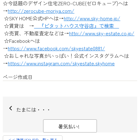
☆今話題のデザイン住宅ZERO-CUBE(ゼロキューブ)へは
→
http://zerocube-moriya.com/
☆SKY HOME公式HPへは→
http://www.sky-home.jp/
☆賃貸は →
『ピタットハウス守谷店』で検索
☆売買、不動産査定などは→
http://www.sky-estate.co.jp/
☆Facebookへは
→
https://www.facebook.com/skyestate0881/
☆おしゃれな写真がいっぱい！公式インスタグラムへは
→
https://www.instagram.com/skyestate.skyhome
ページ作成日
たまには・・・
暑気払い!
＜＜ 建築ブログの一覧へ戻る