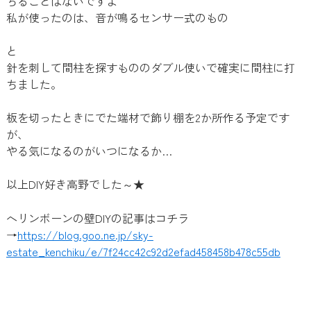
ちることはないですよ
私が使ったのは、音が鳴るセンサー式のもの
と
針を刺して間柱を探すもののダブル使いで確実に間柱に打
ちました。
板を切ったときにでた端材で飾り棚を2か所作る予定です
が、
やる気になるのがいつになるか…
以上DIY好き高野でした～★
ヘリンボーンの壁DIYの記事はコチラ
→
https://blog.goo.ne.jp/sky-
estate_kenchiku/e/7f24cc42c92d2efad458458b478c55db