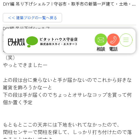
DIY編 吊り下げシェルフ | 守谷市・取手市の新築一戸建て・土地・一軒家購入情報ならピタットハウス守谷店 スカイ・エステート
＜＜ 建築ブログの一覧へ戻る
DIY編 吊り下げシェルフ
何か月も前からずっとやりたいなぁと思って、材料は買っ
ていたものの…
なかなかゆっくりやる時間がなく放置になっていた材料
相談
電話
（笑）
やっとできましたー
上の段は台に乗らないと手が届かないのでこれから好きな
雑貨を飾ろうかなーと
下の段は手が届くのでちょっとオサレなコップを買って何
個か置く予定
もともとここの天井には下地をいれてなかったので、
間柱センサーで間柱を探して、しっかり打ち付けたので落