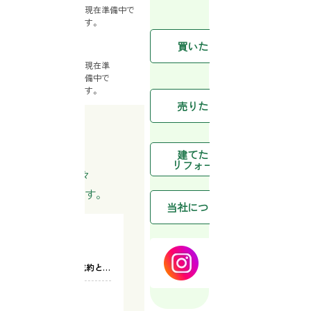
現在準備中で
す。
条件から
値下がり
買いたい
マンショ
現在準
備中で
不動産売
す。
任意売却
売りたい
不動産売
建てたい
SKY HO
リフォーム
お客様のために日々
活動を行っています。
スタッフ
当社について
instagram