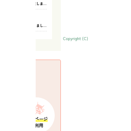
Copyright (C)
守谷市の不動産情報
なら
をもっと快適に
会員登録
物件
マイページ
覧
の利用