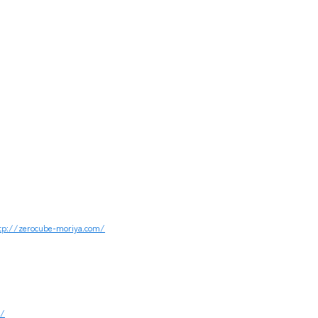
tp://zerocube-moriya.com/
1/