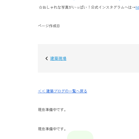
☆おしゃれな写真がいっぱい！公式インスタグラムへは→
h
ページ作成日
建築現場
＜＜ 建築ブログの一覧へ戻る
現在準備中です。
現在準備中です。