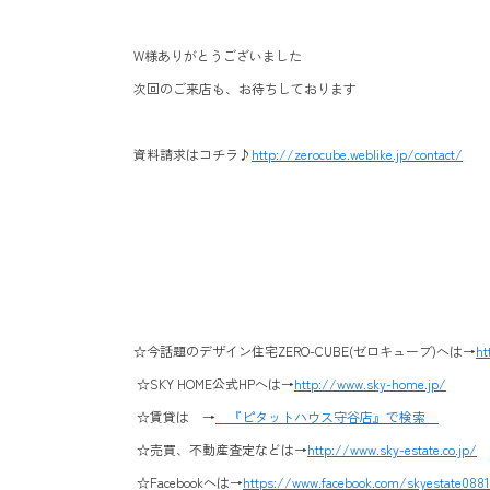
W様ありがとうございました
次回のご来店も、お待ちしております
資料請求はコチラ♪
http://zerocube.weblike.jp/contact/
☆今話題のデザイン住宅ZERO-CUBE(ゼロキューブ)へは→
ht
☆SKY HOME公式HPへは→
http://www.sky-home.jp/
☆賃貸は →
『ピタットハウス守谷店』で検索
☆売買、不動産査定などは→
http://www.sky-estate.co.jp/
☆Facebookへは→
https://www.facebook.com/skyestate088