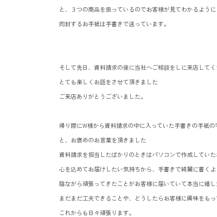
と、３つの商品を扱っているのでお客様が見てわかるように
同封するお手紙は手書きで送っています。
そして先日、資料請求の後に当社へご相談をしに来店してく
とても楽しくお話をさせて頂きました
ご来店ありがとうございました。
帰り際にW様から資料請求の中に入っていた手書きの手紙の
と、お褒めのお言葉を頂きました
資料請求を担当したばかりのときはパソコンで作成していた
心を込めてお届けしたい気持ちから、手書きで綺麗に書くよ
陰ながら頑張ってきたことがお客様に届いていて本当に嬉し
まだまだ工夫できることや、どうしたらお客様に興味をもっ
これからも日々頑張ります。