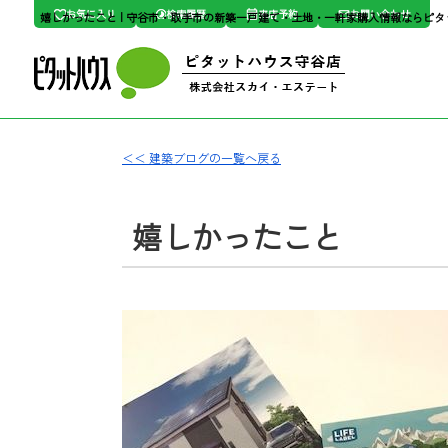
お気に入り
検索履歴
来店予約
お問い合わせ
嬉しかったこと | 守谷市・取手市の新築一戸建て・土地・一軒家購入情報ならピ
＜＜ 建築ブログの一覧へ戻る
嬉しかったこと