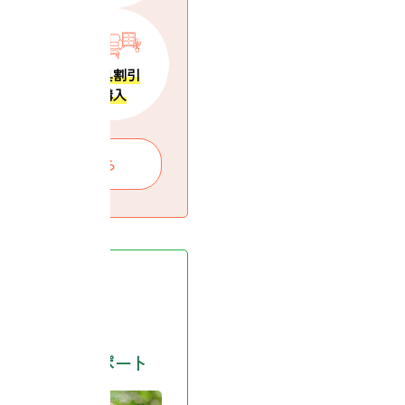
ン内見
家具割引
能
購入
新規会員登録はこちら
たい
不動産売却
南域エリアの
売却ケースもサポート