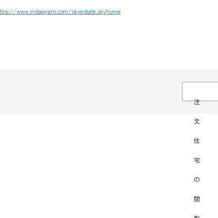
ttps://www.instagram.com/skyestate.skyhome
注
文
住
宅
の
間