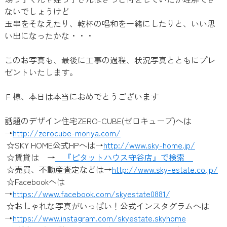
ないでしょうけど
玉串をそなえたり、乾杯の唱和を一緒にしたりと、いい思
い出になったかな・・・
このお写真も、最後に工事の過程、状況写真とともにプレ
ゼントいたします。
Ｆ様、本日は本当におめでとうございます
話題のデザイン住宅ZERO-CUBE(ゼロキューブ)へは
→
http://zerocube-moriya.com/
☆SKY HOME公式HPへは→
http://www.sky-home.jp/
☆賃貸は →
『ピタットハウス守谷店』で検索
☆売買、不動産査定などは→
http://www.sky-estate.co.jp/
☆Facebookへは
→
https://www.facebook.com/skyestate0881/
☆おしゃれな写真がいっぱい！公式インスタグラムへは
→
https://www.instagram.com/skyestate.skyhome