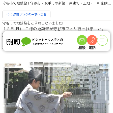
守谷市で地鎮祭 | 守谷市・取手市の新築一戸建て・土地・一軒家購入情報ならピタットハウス守谷店 スカイ・エステート
＜＜ 建築ブログの一覧へ戻る
守谷市で地鎮祭をとりおこないました!
１２日(日) Ｆ様の地鎮祭が守谷市でとり行われました。
天気にも恵まれ、お父様、お母様、甥っ子さんたちも参列
して頂いて無事、
大切な儀式ができました。
相談
電話