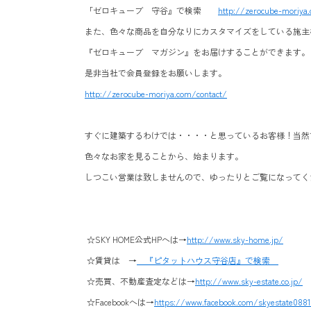
「ゼロキューブ 守谷』で検索
http://zerocube-moriya
また、色々な商品を自分なりにカスタマイズをしている施主
『ゼロキューブ マガジン』をお届けすることができます。
是非当社で会員登録をお願いします。
http://zerocube-moriya.com/contact/
すぐに建築するわけでは・・・・と思っているお客様！当然
色々なお家を見ることから、始まります。
しつこい営業は致しませんので、ゆったりとご覧になってく
☆SKY HOME公式HPへは→
http://www.sky-home.jp/
☆賃貸は →
『ピタットハウス守谷店』で検索
☆売買、不動産査定などは→
http://www.sky-estate.co.jp/
☆Facebookへは→
https://www.facebook.com/skyestate088