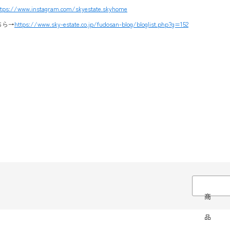
ttps://www.instagram.com/skyestate.skyhome
ちら→
https://www.sky-estate.co.jp/fudosan-blog/bloglist.php?g=152
商
品