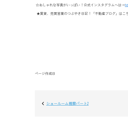
☆おしゃれな写真がいっぱい！公式インスタグラムへは→
h
★賃貸、売買営業のつぶやき日記！「不動産ブログ」はこ
ページ作成日
ショールーム視察パート2