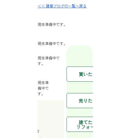
＜＜ 建築ブログの一覧へ戻る
現在準備中です。
現在準備中です。
現在準備中で
す。
条件から
値下がり
買いたい
マンショ
現在準
備中で
不動産売
す。
任意売却
売りたい
不動産売
建てたい
SKY HO
リフォーム
お客様のために日々