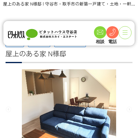
屋上のある家 N様邸 | 守谷市・取手市の新築一戸建て・土地・一軒家購入情報ならピタットハウス守谷店 スカイ・エステート
相談
電話
TOPページ
建築実績一覧
屋上のある家 N様邸
屋上のある家 N様邸