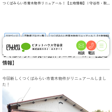
つくばみらい市青木物件リニュアール！【土地情報】 | 守谷市・取手市の新築一戸建て・土地・一軒家購入情報ならピタットハウス守谷店 スカイ・エステート
TOPページ
不動産ブログ一覧
つくばみらい市青木物件リニュアール！【土地情報】
2022-10-27
相談
電話
つくばみらい市青木物件リニュアール！【土地
情報】
今回新しくつくばみらい市青木物件がリニュアールしまし
た！