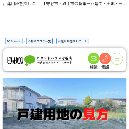
戸建用地を探しに…！ | 守谷市・取手市の新築一戸建て・土地・一軒家購入情報ならピタットハウス守谷店 スカイ・エステート
TOPページ
不動産ブログ一覧
戸建用地を探しに…！
2022-11-05
戸建用地を探しに…！
相談
電話