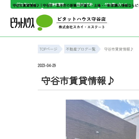
お気に入り
検索履歴
来店予約
お問い合わせ
守谷市賃貸情報♪ | 守谷市・取手市の新築一戸建て・土地・一軒家購入情報なら
TOPページ
不動産ブログ一覧
守谷市賃貸情報♪
2023-04-29
守谷市賃貸情報♪