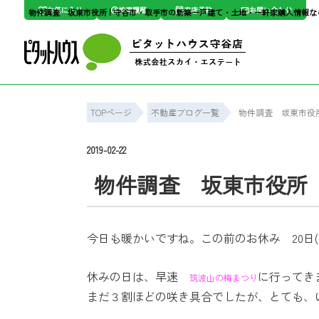
お気に入り
検索履歴
来店予約
お問い合わせ
物件調査 坂東市役所 | 守谷市・取手市の新築一戸建て・土地・一軒家購入情報
TOPページ
不動産ブログ一覧
物件調査 坂東市役
2019-02-22
物件調査 坂東市役所
今日も暖かいですね。この前のお休み 20日
休みの日は、早速
に行ってき
筑波山の梅まつり
まだ３割ほどの咲き具合でしたが、とても、