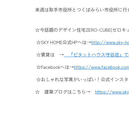
来週は取手市役所とつくばみらい市役所に行
☆今話題のデザイン住宅ZERO-CUBE(ゼロキ
☆SKY HOME公式HPへは→
http://www.sky-h
☆賃貸は →
『ピタットハウス守谷店』
☆Facebookへは→
https://www.facebook.co
☆おしゃれな写真がいっぱい！公式インスタ
☆ 建築ブログはこちら→
https://www.sky-