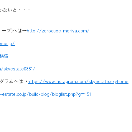
かないと・・・
ューブ)へは→
http://zerocube-moriya.com/
ome.jp/
で検索
m/skyestate0881/
グラムへは→
https://www.instagram.com/skyestate.skyhome
estate.co.jp/build-blog/bloglist.php?g=151