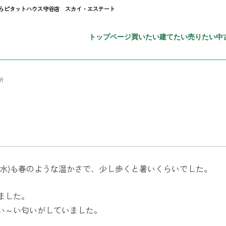
ならピタットハウス守谷店 スカイ・エステート
トップページ
買いたい
建てたい
売りたい
中
所
(水)も春のような温かさで、少し歩くと暑いくらいでした。
ました。
い～い匂いがしていました。