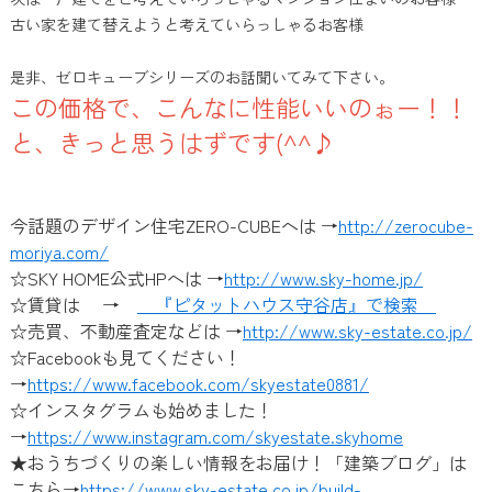
古い家を建て替えよう
と考えていらっしゃるお客様
是非、ゼロキューブシリーズのお話聞いてみて下さい。
この価格で、こんなに性能いいのぉー！！
と、きっと思うはずです(^^♪
今話題のデザイン住宅ZERO-CUBEへは →
http://zerocube-
moriya.com/
☆SKY HOME公式HPへは →
http://www.sky-home.jp/
☆賃貸は →
『ピタットハウス守谷店』で検索
☆売買、不動産査定などは →
http://www.sky-estate.co.jp/
☆Facebookも見てください！
→
https://www.facebook.com/skyestate0881/
☆インスタグラムも始めました！
→
https://www.instagram.com/skyestate.skyhome
★おうちづくりの楽しい情報をお届け！「建築ブログ」は
こちら→
https://www.sky-estate.co.jp/build-