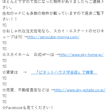
ほとんどですので気になった物件がありましたらご連絡下
さい。
当社のＨＰにも多数の物件が載っていますので是非ご覧下
さい！！
ﾂ
☆おしゃれな注文住宅なら、スカイ・エステートのゼロキ
ューブはﾂ →
http://zerocube-moriya.com/
ﾂ
ﾂ
☆スカイホーム 公式HPへは →
http://www.sky-home.jp/
ﾂ
ﾂ
☆賃貸は →
『ピタットハウス守谷店』で検索
ﾂ
ﾂ
☆売買、不動産査定などは →
http://www.sky-estate.co.jp/
ﾂ
ﾂ
☆Facebookも見てください！