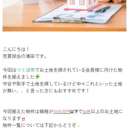
こんにちは！
売買担当の濱田です。
今回は
つくば市
でお土地を探されている会員様に向けた物
件を揃えました
守谷や取手で土地を探しているけど中々これといった土地
が無い、、と言った方にもおすすめです！
今回揃えた物件は価格が
で
以上のお土地に
1000万円
以下
50坪
なります
物件一覧については下記からどうぞ