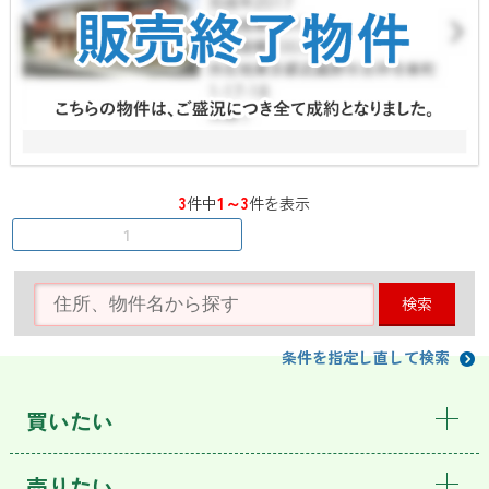
3
1～3
件中
件を表示
1
検索
条件を指定し直して検索
買いたい
売りたい