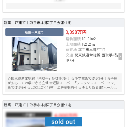
新築一戸建て｜取手市本郷2丁目分譲住宅
3,090万円
新築一戸建て
建物面積
101.01m
2
土地面積
162.52m
2
所在地
取手市本郷2丁目
交通
関東鉄道常総線 西取手/徒
歩7分
☆関東鉄道常総線「西取手」駅徒歩7分！ ☆小学校まで徒歩3分！お子様
が安心して通学できる立地 ☆近隣スーパー「フレッシュスーパーママ」
まで徒歩6分 ☆LDKは広々16帖 全居室収納付 ☆ゆとりある2階ホールか
ら出入り可能なバルコニー ☆カースペース2台並列可能（車種による）
新築一戸建て｜取手市本郷2丁目分譲住宅