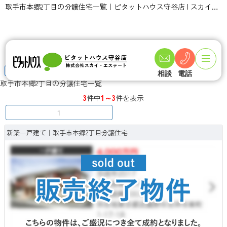
取手市本郷2丁目の分譲住宅一覧｜ピタットハウス守谷店 | スカイ・エステート
TOPページ
>
物件検索
>
分譲住宅特集一覧
>
取手市本郷2丁目の分譲住宅一覧
相談
電話
取手市本郷2丁目の分譲住宅一覧
3
1～3
件中
件を表示
1
新築一戸建て｜取手市本郷2丁目分譲住宅