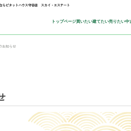
報ならピタットハウス守谷店 スカイ・エステート
トップページ
買いたい
建てたい
売りたい
中
のお知らせ
せ