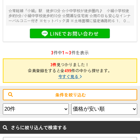
☆常総線「小絹」駅 徒歩13分 ☆小中学校が徒歩圏内♪ 小絹小学校徒
歩約9分/小絹中学校徒歩約10分 ☆間瀬な住宅街 ☆雨の日も安心なインナ
ーバルコニー付き ※セットバック済 ※土地面積に協定通路約６１．０７
平米（うち路地状部分約３５平米）を含む ※敷地内に電柱・支線有り
3
1～3
件中
件を表示
3件
見つかりました！
会員登録をすると全
499
件の中から探せます。
今すぐ見る
条件を絞り込む
さらに絞り込んで検索する