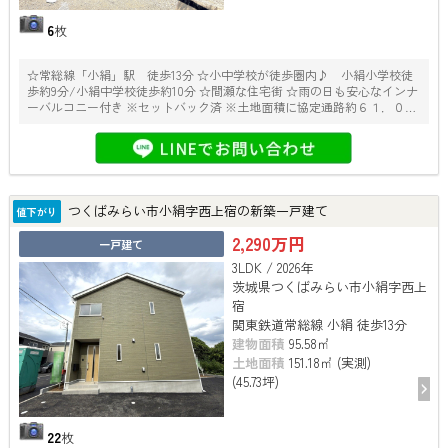
6
枚
☆常総線「小絹」駅 徒歩13分 ☆小中学校が徒歩圏内♪ 小絹小学校徒
歩約9分/小絹中学校徒歩約10分 ☆間瀬な住宅街 ☆雨の日も安心なインナ
ーバルコニー付き ※セットバック済 ※土地面積に協定通路約６１．０７
平米（うち路地状部分約３５平米）を含む ※敷地内に電柱・支線有り
つくばみらい市小絹字西上宿の新築一戸建て
値下がり
2,290万円
一戸建て
3LDK / 2026年
茨城県つくばみらい市小絹字西上
宿
関東鉄道常総線 小絹 徒歩13分
建物面積
95.58㎡
土地面積
151.18㎡ (実測)
(45.73坪)
22
枚