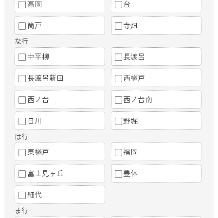
高岡
台
筒戸
寺畑
な行
中平柳
長渡呂
長渡呂新田
西楢戸
西ノ台
西ノ台南
日川
野堀
は行
東楢戸
福岡
富士見ヶ丘
豊体
細代
ま行