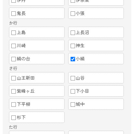
鬼長
小張
か行
上島
上長沼
川崎
神生
絹の台
小絹
さ行
山王新田
山谷
紫峰ヶ丘
下小目
下平柳
城中
杉下
た行