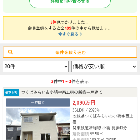
詳細を問い合わせる
3件
見つかりました！
会員登録をすると全
499
件の中から探せます。
今すぐ見る
条件を絞り込む
3
1～3
件中
件を表示
つくばみらい市小絹字西上宿の新築一戸建て
値下がり
2,090万円
一戸建て
3SLDK / 2026年
茨城県つくばみらい市小絹字西上
宿
関東鉄道常総線 小絹 徒歩13分
建物面積
95.58㎡
土地面積
188.22㎡ (実測)