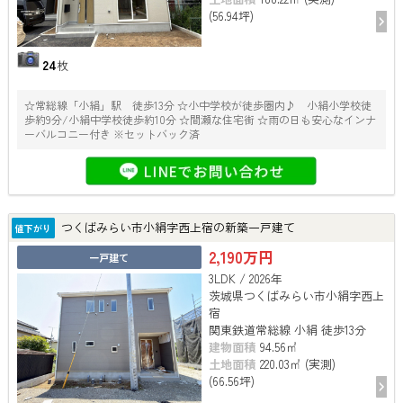
(56.94坪)
24
枚
☆常総線「小絹」駅 徒歩13分 ☆小中学校が徒歩圏内♪ 小絹小学校徒
歩約9分/小絹中学校徒歩約10分 ☆間瀬な住宅街 ☆雨の日も安心なインナ
ーバルコニー付き ※セットバック済
つくばみらい市小絹字西上宿の新築一戸建て
値下がり
2,190万円
一戸建て
3LDK / 2026年
茨城県つくばみらい市小絹字西上
宿
関東鉄道常総線 小絹 徒歩13分
建物面積
94.56㎡
土地面積
220.03㎡ (実測)
(66.56坪)