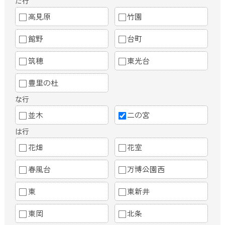
た行
高見原
竹園
館野
台町
筑穂
東光台
豊里の杜
な行
並木
二の宮
は行
花畑
花室
春風台
万博公園西
東
東新井
東岡
北条