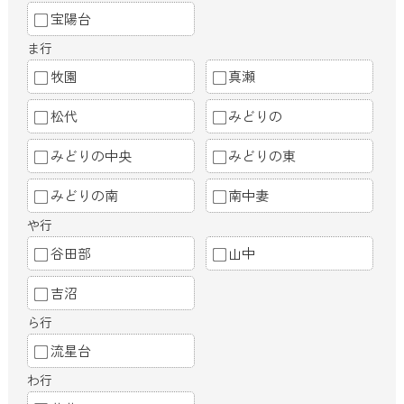
宝陽台
ま行
牧園
真瀬
松代
みどりの
みどりの中央
みどりの東
みどりの南
南中妻
や行
谷田部
山中
吉沼
ら行
流星台
わ行