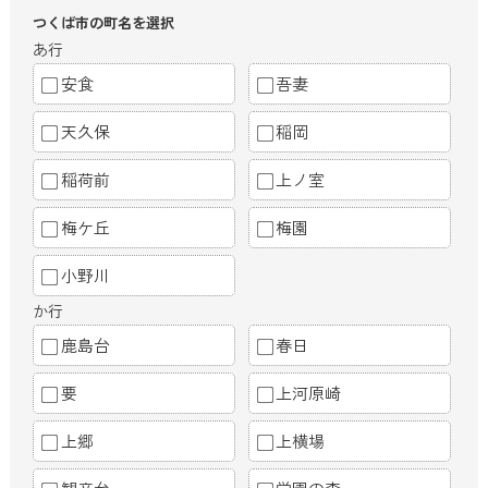
つくば市の町名を選択
あ行
安食
吾妻
天久保
稲岡
稲荷前
上ノ室
梅ケ丘
梅園
小野川
か行
鹿島台
春日
要
上河原崎
上郷
上横場