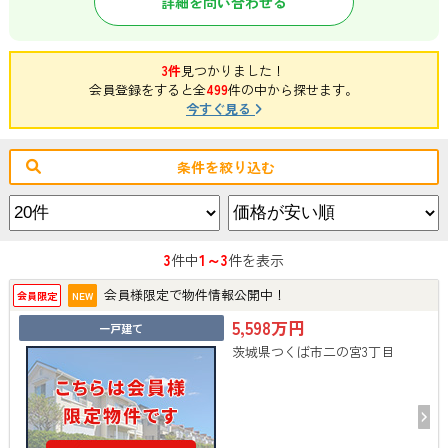
詳細を問い合わせる
3件
見つかりました！
会員登録をすると全
499
件の中から探せます。
今すぐ見る
条件を絞り込む
3
1～3
件中
件を表示
会員様限定で物件情報公開中！
会員限定
NEW
5,598万円
一戸建て
茨城県つくば市二の宮3丁目