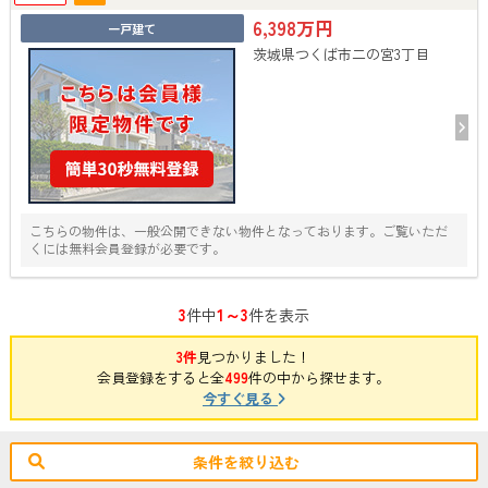
6,398万円
一戸建て
茨城県つくば市二の宮3丁目
こちらの物件は、一般公開できない物件となっております。ご覧いただ
くには無料会員登録が必要です。
3
1～3
件中
件を表示
3件
見つかりました！
会員登録をすると全
499
件の中から探せます。
今すぐ見る
条件を絞り込む