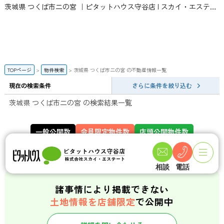
茨城県 つくば市二の宮 ｜ピタットハウス守谷店 | スカイ・エステート
TOPページ
物件検索
茨城県 つくば市二の宮 の不動産情報一覧
現在の検索条件
さらに条件を絞り込む
茨城県 つくば市二の宮 の検索結果一覧
一般公開数
会員限定物件数
店頭公開物件数
141
358
件
件
相談
電話
諸事情により掲載できない
土地情報を店舗限定
で公開中