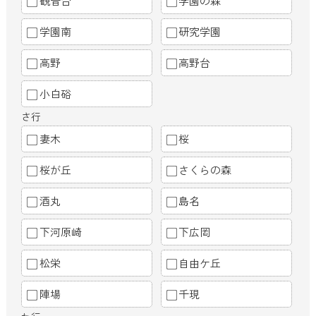
観音台
学園の森
学園南
研究学園
高野
高野台
小白硲
さ行
妻木
桜
桜が丘
さくらの森
酒丸
島名
下河原崎
下広岡
松栄
自由ケ丘
陣場
千現