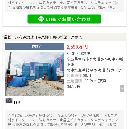
付きインターホン・防犯カメラ・全居室ペアガラス・システムキッチン
等 ☆地震の揺れを吸収して軽減する制震装置「SAFE365」採用 《周辺施
設》 〇水海道小学校……約1600ｍ 〇水海道中学校……約1900ｍ 〇
TAIRAYAファインズ淵頭店……約730ｍ 〇セブンイレブン水海道諏訪町
店……約500ｍ 〇クスリのアオキ水海道諏訪店……約450ｍ 〇水海道郵便
局……約340ｍ
常総市水海道諏訪町字八幡下東の新築一戸建て
2,590万円
一戸建て
3LDK / 2026年
茨城県常総市水海道諏訪町字八幡
下東
関東鉄道常総線 水海道 徒歩10分
建物面積
98.41㎡
土地面積
169.09㎡ (実測)
(51.15坪)
18
枚
☆常総線「水海道」駅徒歩10分 ☆充実の設備 浴室乾燥機・TVモニター
付きインターホン・防犯カメラ・全居室ペアガラス・システムキッチン
等 ☆地震の揺れを吸収して軽減する制震装置「SAFE365」採用 《周辺施
設》 〇水海道小学校……約1600ｍ 〇水海道中学校……約1900ｍ 〇