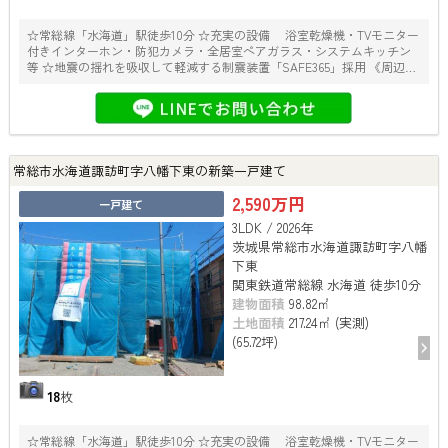
☆常総線「水海道」駅徒歩10分 ☆充実の設備 浴室乾燥機・TVモニター
付きインターホン・防犯カメラ・全居室ペアガラス・システムキッチン
等 ☆地震の揺れを吸収して軽減する制震装置「SAFE365」採用 《周辺施
設》 〇水海道小学校……約1600ｍ 〇水海道中学校……約1900ｍ 〇
TAIRAYAファインズ淵頭店……約730ｍ 〇セブンイレブン水海道諏訪町
店……約500ｍ 〇クスリのアオキ水海道諏訪店……約450ｍ 〇水海道郵便
局……約340ｍ
常総市水海道諏訪町字八幡下東の新築一戸建て
2,590万円
一戸建て
3LDK / 2026年
茨城県常総市水海道諏訪町字八幡
下東
関東鉄道常総線 水海道 徒歩10分
建物面積
98.82㎡
土地面積
217.24㎡ (実測)
(65.72坪)
18
枚
☆常総線「水海道」駅徒歩10分 ☆充実の設備 浴室乾燥機・TVモニター