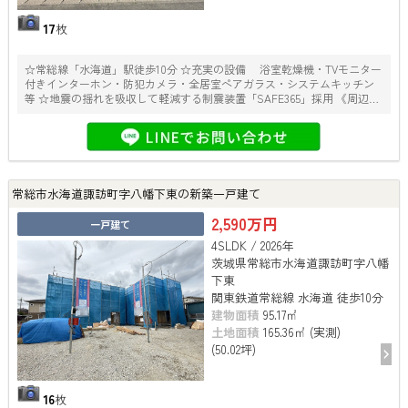
17
枚
☆常総線「水海道」駅徒歩10分 ☆充実の設備 浴室乾燥機・TVモニター
付きインターホン・防犯カメラ・全居室ペアガラス・システムキッチン
等 ☆地震の揺れを吸収して軽減する制震装置「SAFE365」採用 《周辺施
設》 〇水海道小学校……約1600ｍ 〇水海道中学校……約1900ｍ 〇
TAIRAYAファインズ淵頭店……約730ｍ 〇セブンイレブン水海道諏訪町
店……約500ｍ 〇クスリのアオキ水海道諏訪店……約450ｍ 〇水海道郵便
局……約340ｍ
常総市水海道諏訪町字八幡下東の新築一戸建て
2,590万円
一戸建て
4SLDK / 2026年
茨城県常総市水海道諏訪町字八幡
下東
関東鉄道常総線 水海道 徒歩10分
建物面積
95.17㎡
土地面積
165.36㎡ (実測)
(50.02坪)
16
枚