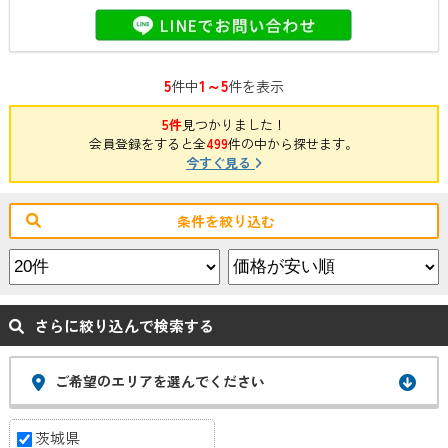
TAIRAYAファインズ淵頭店……約730ｍ 〇セブンイレブン水海道諏訪町
店……約500ｍ 〇クスリのアオキ水海道諏訪店……約450ｍ 〇水海道郵便
局……約340ｍ
5
1～5
件中
件を表示
5件
見つかりました！
会員登録をすると全
499
件の中から探せます。
今すぐ見る
条件を絞り込む
さらに絞り込んで検索する
ご希望のエリアを選んでください
茨城県