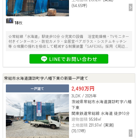
(64.65坪)
18
枚
☆常総線「水海道」駅徒歩10分 ☆充実の設備 浴室乾燥機・TVモニター
付きインターホン・防犯カメラ・全居室ペアガラス・システムキッチン
等 ☆地震の揺れを吸収して軽減する制震装置「SAFE365」採用 《周辺施
設》 〇水海道小学校……約1600ｍ 〇水海道中学校……約1900ｍ 〇
TAIRAYAファインズ淵頭店……約730ｍ 〇セブンイレブン水海道諏訪町
店……約500ｍ 〇クスリのアオキ水海道諏訪店……約450ｍ 〇水海道郵便
局……約340ｍ
常総市水海道諏訪町字八幡下東の新築一戸建て
2,490万円
一戸建て
3LDK / 2026年
茨城県常総市水海道諏訪町字八幡
下東
関東鉄道常総線 水海道 徒歩10分
建物面積
95.98㎡
土地面積
231.97㎡ (実測)
(70.17坪)