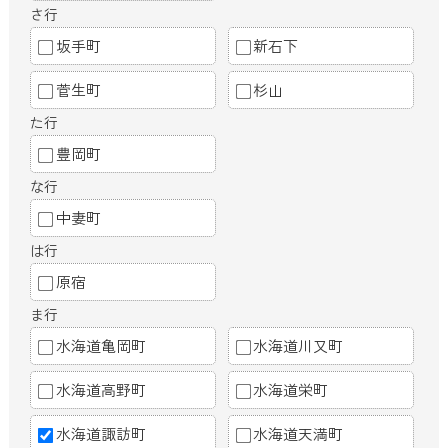
さ行
坂手町
新石下
菅生町
杉山
た行
豊岡町
な行
中妻町
は行
原宿
ま行
水海道亀岡町
水海道川又町
水海道高野町
水海道栄町
水海道諏訪町
水海道天満町