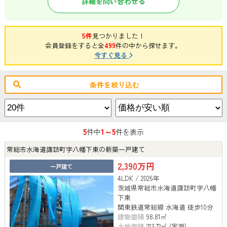
詳細を問い合わせる
5件
見つかりました！
会員登録をすると全
499
件の中から探せます。
今すぐ見る
条件を絞り込む
5
1～5
件中
件を表示
常総市水海道諏訪町字八幡下東の新築一戸建て
2,390万円
一戸建て
4LDK / 2026年
茨城県常総市水海道諏訪町字八幡
下東
関東鉄道常総線 水海道 徒歩10分
建物面積
98.81㎡
土地面積
213.72㎡ (実測)