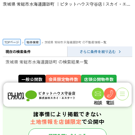
茨城県 常総市水海道諏訪町 ｜ピタットハウス守谷店 | スカイ・エステート
TOPページ
物件検索
茨城県 常総市水海道諏訪町 の不動産情報一覧
現在の検索条件
さらに条件を絞り込む
茨城県 常総市水海道諏訪町 の検索結果一覧
一般公開数
会員限定物件数
店頭公開物件数
141
358
件
件
相談
電話
諸事情により掲載できない
土地情報を店舗限定
で公開中