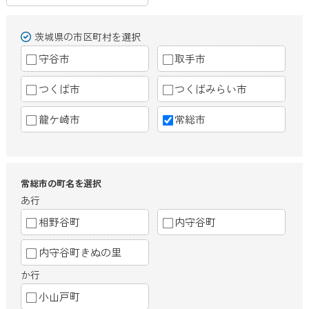
茨城県の市区町村を選択
守谷市
取手市
つくば市
つくばみらい市
龍ケ崎市
常総市
常総市の町名を選択
あ行
相野谷町
内守谷町
内守谷町きぬの里
か行
小山戸町