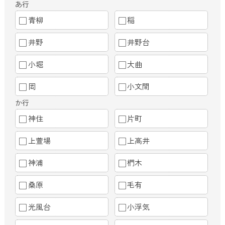
あ行
青柳
稲
井野
井野台
小堀
大曲
岡
小文間
か行
神住
片町
上萱場
上高井
神浦
椚木
桑原
毛有
光風台
小浮気