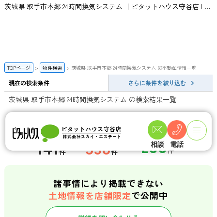
茨城県 取手市本郷 24時間換気システム ｜ピタットハウス守谷店 | スカイ・エステート
TOPページ
物件検索
茨城県 取手市本郷 24時間換気システム の不動産情報一覧
現在の検索条件
さらに条件を絞り込む
茨城県 取手市本郷 24時間換気システム の検索結果一覧
一般公開数
会員限定物件数
店頭公開物件数
141
358
相談
電話
件
件
諸事情により掲載できない
土地情報を店舗限定
で公開中