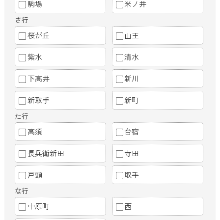
駒場
米ノ井
さ行
桜が丘
山王
紫水
清水
下高井
新川
新取手
新町
た行
高須
台宿
長兵衛新田
寺田
戸頭
取手
な行
中原町
西