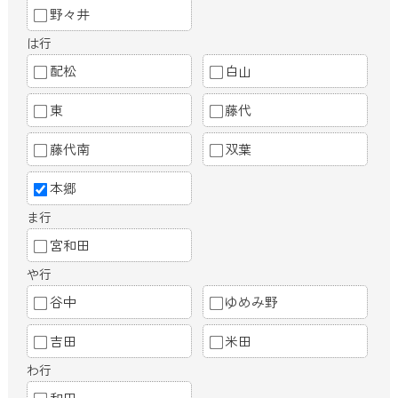
野々井
は行
配松
白山
東
藤代
藤代南
双葉
本郷
ま行
宮和田
や行
谷中
ゆめみ野
吉田
米田
わ行
和田