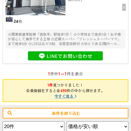
24
枚
☆関東鉄道常総線「西取手」駅徒歩7分！ ☆小学校まで徒歩3分！お子様
が安心して通学できる立地 ☆近隣スーパー「フレッシュスーパーママ」
まで徒歩6分 ☆LDKは広々16帖 全居室収納付 ☆ゆとりある2階ホールか
ら出入り可能なバルコニー ☆カースペース2台並列可能（車種による）
1
1～1
件中
件を表示
1件
見つかりました！
会員登録をすると全
499
件の中から探せます。
今すぐ見る
条件を絞り込む