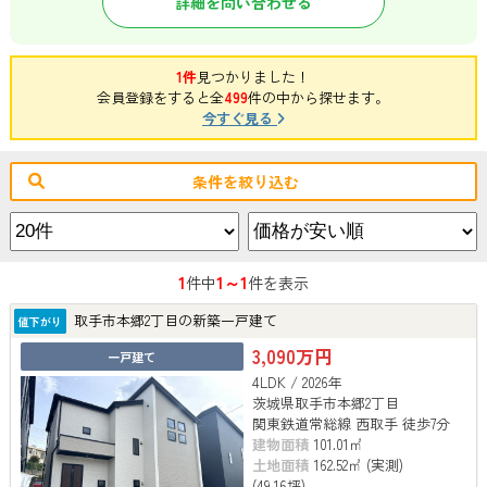
詳細を問い合わせる
1件
見つかりました！
会員登録をすると全
499
件の中から探せます。
今すぐ見る
条件を絞り込む
1
1～1
件中
件を表示
取手市本郷2丁目の新築一戸建て
値下がり
3,090万円
一戸建て
4LDK / 2026年
茨城県取手市本郷2丁目
関東鉄道常総線 西取手 徒歩7分
建物面積
101.01㎡
土地面積
162.52㎡ (実測)
(49.16坪)