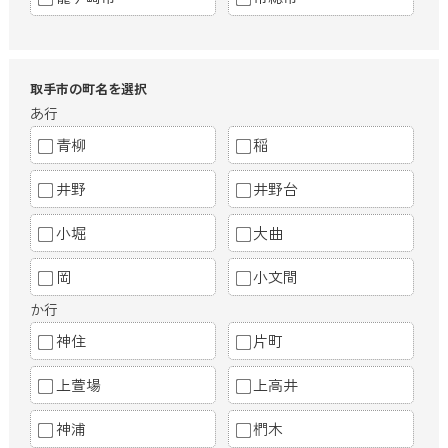
取手市の町名を選択
あ行
青柳
稲
井野
井野台
小堀
大曲
岡
小文間
か行
神住
片町
上萱場
上高井
神浦
椚木