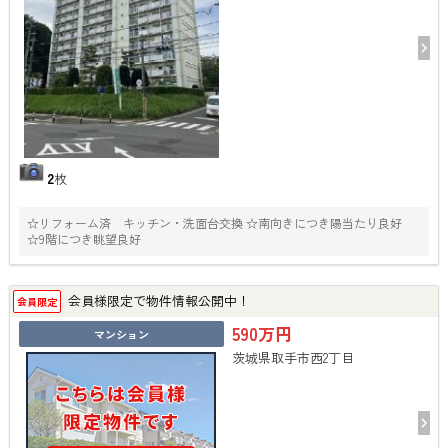
2
枚
☆リフォーム済 キッチン・洗面台交換 ☆南向きにつき陽当たり良好
☆9階につき眺望良好
会員様限定で物件情報公開中！
会員限定
590万円
マンション
茨城県取手市西2丁目