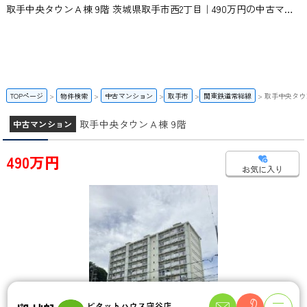
取手中央タウンＡ棟 9階 茨城県取手市西2丁目｜490万円の中古マンション｜ピタットハウス守谷店 | スカイ・エステート
TOPページ
物件検索
中古マンション
取手市
関東鉄道常総線
取手中央タウ
取手中央タウンＡ棟 9階
中古マンション
490万円
お気に入り