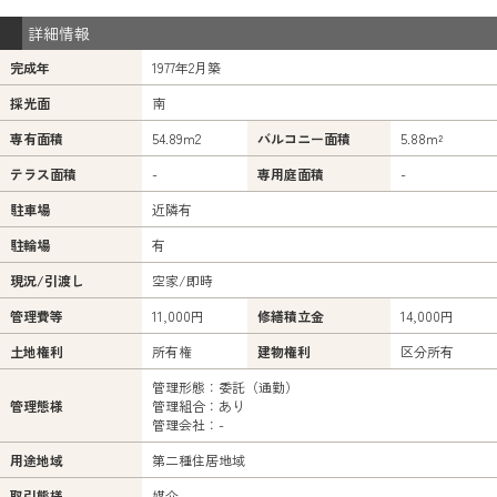
詳細情報
完成年
1977年2月築
採光面
南
専有面積
54.89m
2
バルコニー面積
5.88m²
テラス面積
-
専用庭面積
-
駐車場
近隣有
駐輪場
有
現況/引渡し
空家/即時
管理費等
11,000円
修繕積立金
14,000円
土地権利
所有権
建物権利
区分所有
管理形態：委託（通勤）
管理態様
管理組合：あり
管理会社：-
用途地域
第二種住居地域
取引態様
媒介