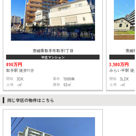
茨城県取手市取手1丁目
茨城
中古マンション
890万円
3,580万円
取手駅 徒歩11分
みらい平駅 徒
間取
3DK
築年
1988年
間取
3LDK
土地
-㎡
建物
63㎡
土地
-㎡
同じ学区の物件はこちら