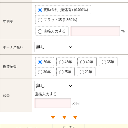
変動金利 (優遇有) (0.700％)
フラット35 (1.860％)
年利率
直接入力する
％
ボーナス払い
50年
45年
40年
35年
返済年数
30年
25年
20年
直接入力する
頭金
万円
ボーナス