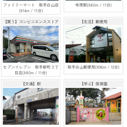
ファミリーマート 取手白山店
寺原駅(860m / 11分)
(814m / 11分)
【買う】コンビニエンスストア
【生活】郵便局
セブンイレブン 取手新町３丁
取手白山郵便局(896m / 12分)
目店(880m / 11分)
【交通】駅
【学ぶ】保育園