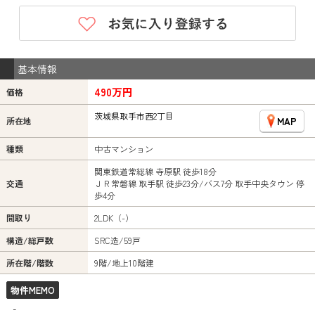
基本情報
490万円
価格
茨城県取手市西2丁目
MAP
所在地
種類
中古マンション
関東鉄道常総線 寺原駅 徒歩18分
交通
ＪＲ常磐線 取手駅 徒歩23分/バス7分 取手中央タウン 停
歩4分
間取り
2LDK（-）
構造/総戸数
SRC造/59戸
所在階/階数
9階/地上10階建
物件MEMO
-