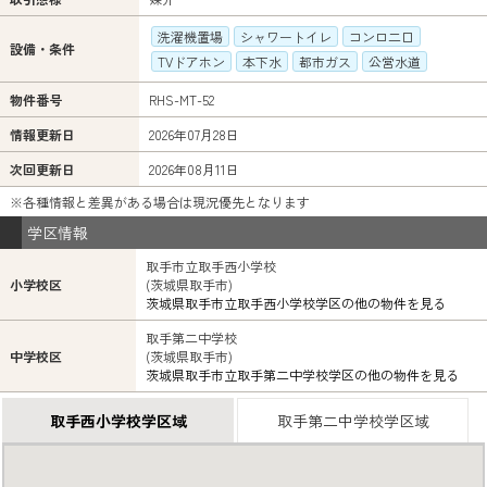
洗濯機置場
シャワートイレ
コンロ二口
設備・条件
TVドアホン
本下水
都市ガス
公営水道
物件番号
RHS-MT-52
情報更新日
2026年07月28日
次回更新日
2026年08月11日
※各種情報と差異がある場合は現況優先となります
学区情報
取手市立取手西小学校
小学校区
(茨城県取手市)
茨城県取手市立取手西小学校学区の他の物件を見る
取手第二中学校
中学校区
(茨城県取手市)
茨城県取手市立取手第二中学校学区の他の物件を見る
取手西小学校学区域
取手第二中学校学区域