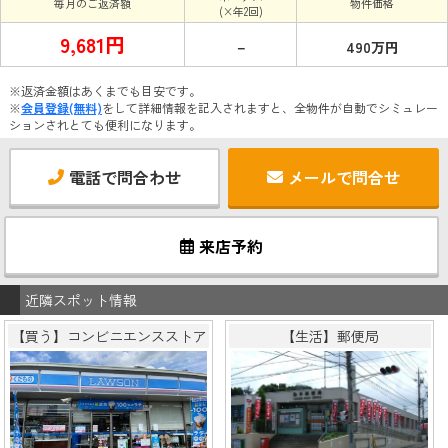
毎月のご返済額
物件価格
(×年2回)
9,681円
－
490万円
※返済金額はあくまでも目安です。
※
会員登録(無料)
をして詳細情報を記入されますと、全物件が自動でシミュレー
ションされとても便利になります。
電話で問合わせ
メールで問合せ
来店予約
近隣スポット情報
【買う】コンビニエンスストア
【生活】郵便局