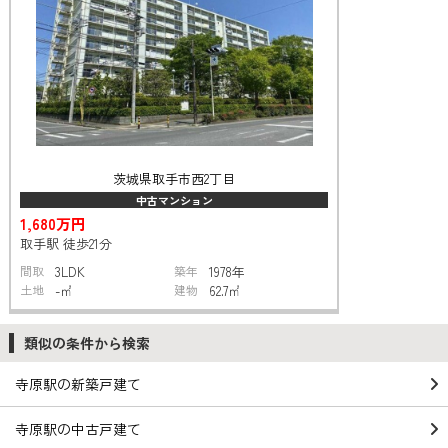
茨城県取手市西2丁目
中古マンション
1,680万円
取手駅 徒歩21分
間取
3LDK
築年
1978年
土地
-㎡
建物
62.7㎡
類似の条件から検索
寺原駅の新築戸建て
寺原駅の中古戸建て