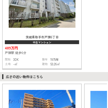
茨城県取手市戸頭6丁目
中古マンション
489万円
戸頭駅 徒歩6分
間取
3DK
築年
1975年
土地
-㎡
建物
53.26㎡
広さの近い物件はこちら