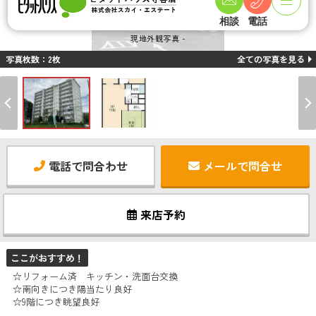
相談
電話
現地外観写真 -
写真枚数：2枚
全ての写真を見る
電話で問合わせ
メールで問合せ
来店予約
ここがおすすめ！
☆リフォーム済 キッチン・洗面台交換
☆南向きにつき陽当たり良好
☆9階につき眺望良好